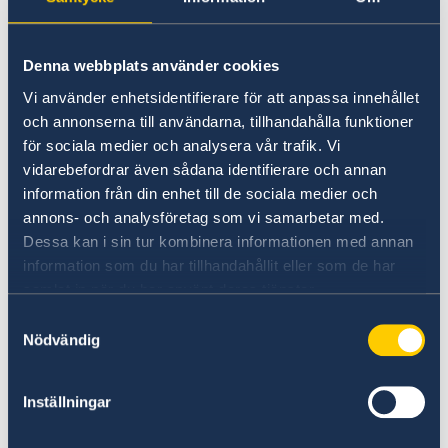
Vad kan du få hjälp med?
råd om hur du överför pengar från Sverige,
Denna webbplats använder cookies
det vill säga, hjälp till självhjälp
Vi använder enhetsidentifierare för att anpassa innehållet
att kontakta försäkringsbolagens
och annonserna till användarna, tillhandahålla funktioner
larmcentraler – Euro-Alarm, Nordic
för sociala medier och analysera vår trafik. Vi
Assistance eller SOS International
vidarebefordrar även sådana identifierare och annan
att kontakta anhöriga i en nödsituation
information från din enhet till de sociala medier och
eller lösa andra problem i samband med
annons- och analysföretag som vi samarbetar med.
Dessa kan i sin tur kombinera informationen med annan
till exempel en olyckshändelse, akut
information som du har tillhandahållit eller som de har
sjukdom eller dödsfall
samlat in när du har använt deras tjänster.
råd om försvarsadvokat, läkare och tolk
Samtyckesval
samt vid behov få hjälp med att kontakta
Nödvändig
dem
ett provisoriskt pass för att kunna resa
Inställningar
hem till Sverige och på vissa ambassader
kan du även få ett ordinarie pass.