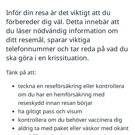
Rösta i Guinea-Bissau
Reseinformation
Inför din resa är det viktigt att du
Akut hjälp
Ambassadens reseinformation
förbereder dig väl. Detta innebär att
Larmcentraler
Pass utomlands
Aktuella händelser
Inför resan
du läser nödvändig information om
Allmänna säkerhetsläget
Provisoriskt pass
Andra konsulära tjänster
ditt resemål, sparar viktiga
In- och utresebestämmelser
Förnyelse av pass
Terrorism
Förlust av pass
telefonnummer och tar reda på vad du
Naturförhållanden och katastrofer
ska göra i en krissituation.
Trafiksäkerhet
Kriminalitet och personlig säkerhet
Tänk på att:
Lokala lagar och sedvänjor
Hälso- och sjukvård
teckna en reseförsäkring eller kontrollera
om du har en hemförsäkring med
reseskydd innan resan börjar
ha giltigt pass och visum
kontrollera om du behöver vaccinera dig
aldrig ta med paket eller väskor med okänt