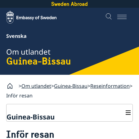
Sweden Abroad
Svenska
Om utlandet
Guinea-Bissau
Om utlandet
Guinea-Bissau
Reseinformation
Inför resan
Guinea-Bissau
Rösta i Guinea-Bissau
Inför resan
Hjälp till svenskar i Guinea-Bissau