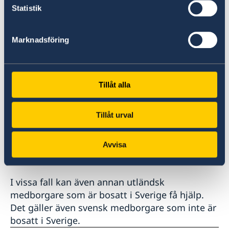
Statistik
Vad kan du inte få hjälp med?
Marknadsföring
valutaväxling och annan bankservice
hotell- och biljettbokning
betalning av skulder, böter eller borgen.
Tillåt alla
Vem kan få hjälp?
svensk medborgare som är bosatt i
Tillåt urval
Sverige
flykting eller statslös person som är bosatt
Avvisa
i Sverige.
I vissa fall kan även annan utländsk
medborgare som är bosatt i Sverige få hjälp.
Det gäller även svensk medborgare som inte är
bosatt i Sverige.