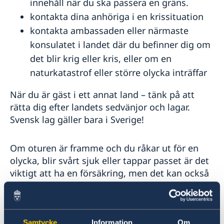
innehåll när du ska passera en gräns.
kontakta dina anhöriga i en krissituation
kontakta ambassaden eller närmaste
konsulatet i landet där du befinner dig om
det blir krig eller kris, eller om en
naturkatastrof eller större olycka inträffar
När du är gäst i ett annat land – tänk på att
rätta dig efter landets sedvänjor och lagar.
Svensk lag gäller bara i Sverige!
Om oturen är framme och du råkar ut för en
olycka, blir svårt sjuk eller tappar passet är det
viktigt att ha en försäkring, men det kan också
vara bra att veta vad svenska ambassader och
konsulat kan hjälpa dig med.
Samtycke
Information
Om