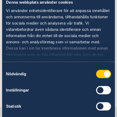
sexuella handlingar mellan personer av samma
Denna webbplats använder cookies
kön. Homosexualitet är dock inte socialt
Vi använder enhetsidentifierare för att anpassa innehållet
accepterat.
och annonserna till användarna, tillhandahålla funktioner
för sociala medier och analysera vår trafik. Vi
Läs mer om HBTQ-personers situation i landet
vidarebefordrar även sådana identifierare och annan
i
information från din enhet till de sociala medier och
International Lesbian, Gay, Bisexual, Trans and
annons- och analysföretag som vi samarbetar med.
Intersex Association (ILGA) databas
Dessa kan i sin tur kombinera informationen med annan
information som du har tillhandahållit eller som de har
samlat in när du har använt deras tjänster.
Läs mer om allmän reseinformation för HBTQ-
personer på
Samtyckesval
Nödvändig
Storbritanniens
Foreign Offices
hemsida
eller
på
US Department of State
hemsida
Inställningar
Senast uppdaterad 28 maj 2026, 10.39
Statistik
Sverige i Guinea-Bissau