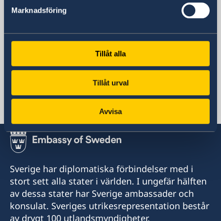
Marknadsföring
Sveriges ambassad
Tillåt alla
Sverige har varken ambassad eller konsulat i
Guinea-Bissau. Kontakta istället:
Tillåt urval
Portugal, Lissabon
Avvisa
Sverige har diplomatiska förbindelser med i
stort sett alla stater i världen. I ungefär hälften
av dessa stater har Sverige ambassader och
konsulat. Sveriges utrikesrepresentation består
av drygt 100 utlandsmyndigheter.