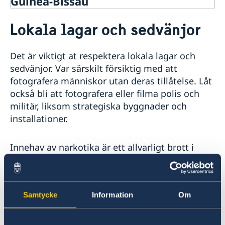
Guinea-Bissau
Rösta i Guinea-Bissau
Lokala lagar och sedvänjor
Hjälp till svenskar i Guinea-Bissau
Rösta i Guinea-Bissau
Reseinformation
Det är viktigt at respektera lokala lagar och
Akut hjälp
Ambassadens reseinformation
sedvänjor. Var särskilt försiktig med att
Larmcentraler
Pass utomlands
Aktuella händelser
fotografera människor utan deras tillåtelse. Låt
Allmänna säkerhetsläget
Provisoriskt pass
Andra konsulära tjänster
också bli att fotografera eller filma polis och
In- och utresebestämmelser
Förnyelse av pass
militär, liksom strategiska byggnader och
Terrorism
Förlust av pass
installationer.
Naturförhållanden och katastrofer
Trafiksäkerhet
Kriminalitet och personlig säkerhet
Innehav av narkotika är ett allvarligt brott i
Lokala lagar och sedvänjor
Guinea-Bissau som kan leda till långa
Hälso- och sjukvård
fängelsestraff i fängelser med hårda
Inför resan
förhållanden för de intagna.
Samtycke
Information
Om
Guinea-Bissaus lagstiftning förbjuder inte