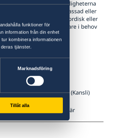
lat i Guinea-Bissau är möjligheterna
et inte finns en svensk ambassad eller
gare kontakta en annan nordisk eller
andahålla funktioner för
empel kan svenska medborgare i behov
n information från din enhet
i Bissau:
 tur kombinera informationen
deras tjänster.
Marknadsföring
00 00; (+245) 96 699 00 00
elningen); bissau@mne.pt (Kansli)
Tillåt alla
isk närvaro i landet innebär
 större krissituation.