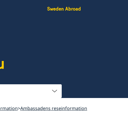
Sweden Abroad
u
ormation
Ambassadens reseinformation