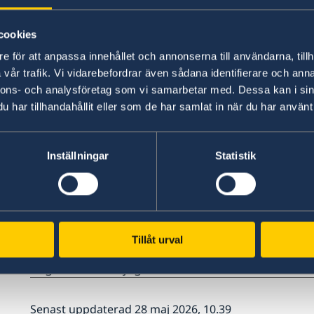
Då Sverige inte har någon ambassad eller konsu
till konsulär hjälp begränsade. I och med att d
cookies
konsulat i Guinea-Bissau kan en svensk medbor
e för att anpassa innehållet och annonserna till användarna, tillh
EU-ambassad för att få konsulär hjälp. Till ex
vår trafik. Vi vidarebefordrar även sådana identifierare och anna
av konsulärt stöd kontakta Portugals ambassad 
nnons- och analysföretag som vi samarbetar med. Dessa kan i sin
har tillhandahållit eller som de har samlat in när du har använt 
Embaixada de Portugal
Avenida Cidade de Lisboa
Bissau
Inställningar
Statistik
Telefonnummer: (+245) 69 900 29; (+245) 96 698 
E-post: sconsular.bissau@mne.pt (konsulära avd
Tillåt urval
Observera: Frånvaron av utsänd svensk diplomat
begränsade möjligheter att bistå svenskar vid en
Senast uppdaterad 28 maj 2026, 10.39