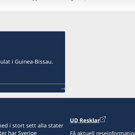
ulat i Guinea-Bissau.
UD Resklar
d i stort sett alla stater
ter har Sverige
Få aktuell reseinformatio