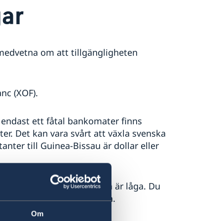
ar
edvetna om att tillgängligheten
anc (XOF).
 endast ett fåtal bankomater finns
er. Det kan vara svårt att växla svenska
nter till Guinea-Bissau är dollar eller
 och kunskaperna i engelska är låga. Du
särskilt inte på landsbygden.
Om