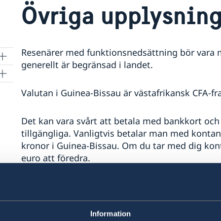
Övriga upplysning
Resenärer med funktionsnedsättning bör vara m
generellt är begränsad i landet.
Valutan i Guinea-Bissau är västafrikansk CFA-fr
Det kan vara svårt att betala med bankkort och
tillgängliga. Vanligtvis betalar man med kontant
kronor i Guinea-Bissau. Om du tar med dig konta
euro att föredra.
Portugisiska är officiellt språk i Guinea-Bissau
kan inte räkna med att alla talar portugisiska, 
Information