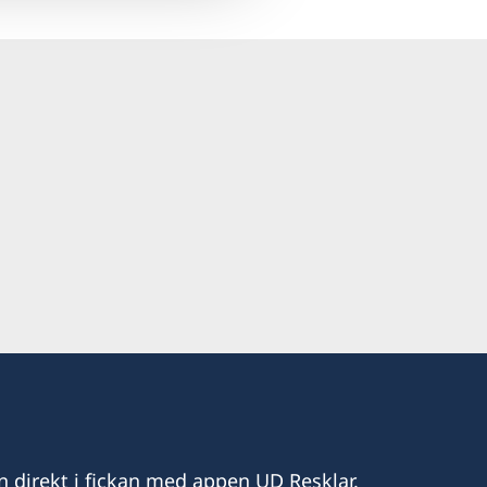
n direkt i fickan med appen UD Resklar.