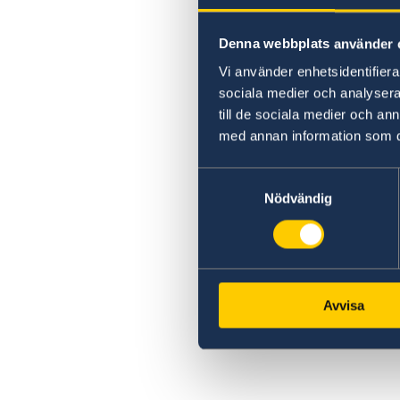
Denna webbplats använder 
Vi använder enhetsidentifierar
sociala medier och analysera 
till de sociala medier och a
med annan information som du 
Samtyckesval
Nödvändig
Avvisa