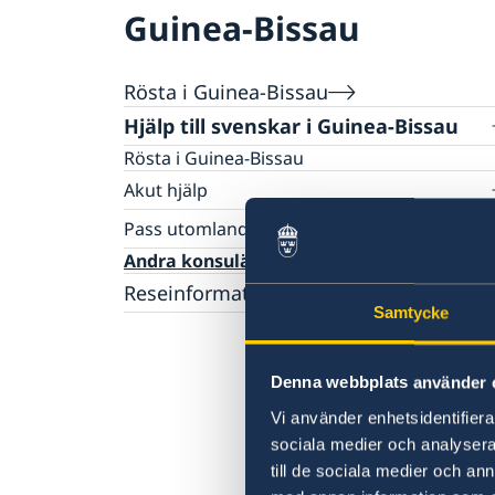
Guinea-Bissau
Rösta i Guinea-Bissau
Hjälp till svenskar i Guinea-Bissau
Rösta i Guinea-Bissau
Akut hjälp
Larmcentraler
Pass utomlands
Provisoriskt pass
Andra konsulära tjänster
Förnyelse av pass
Reseinformation
Förlust av pass
Samtycke
Ambassadens reseinformation
Aktuella händelser
Inför resan
Denna webbplats använder 
Allmänna säkerhetsläget
In- och utresebestämmelser
Vi använder enhetsidentifierar
Terrorism
sociala medier och analysera 
Naturförhållanden och katastrofer
till de sociala medier och a
Trafiksäkerhet