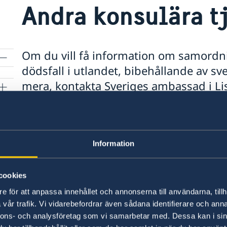
Andra konsulära t
Om du vill få information om samordni
dödsfall i utlandet, bibehållande av 
mera, kontakta Sveriges ambassad i L
har inte behörighet får att översätta d
behöver översättning av handlingar ko
auktoriserad översättning. För legalise
ska ni kontakta en Notarius publicus i
Information
notarius publicus i Sverige som du kan
cookies
Här finns för närvarande ingen lokal informat
e för att anpassa innehållet och annonserna till användarna, tillh
information om eventuella lokala villkor. Länk 
vår trafik. Vi vidarebefordrar även sådana identifierare och anna
sidan.
nnons- och analysföretag som vi samarbetar med. Dessa kan i sin