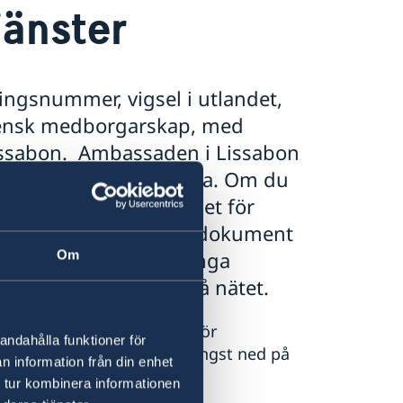
jänster
ngsnummer, vigsel i utlandet,
svensk medborgarskap, med
issabon. Ambassaden i Lissabon
okumet till portugisiska. Om du
ntakta kammarkollegiet för
ring eller apostille av dokument
 Sverige. Det finns många
Om
 nå genom att söka på nätet.
ion. Kontakta ambassaden för
andahålla funktioner för
till ambassaden hittar du längst ned på
n information från din enhet
 tur kombinera informationen