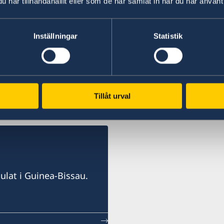
har tillhandahållit eller som de har samlat in när du har använt 
Svenskt och dubbelt medborgarskap
Inställningar
Statistik
Medborgarskap är ett rättsligt bindande förhål
en individ (medborgare) antingen automatiskt vi
en ansökan. Dubbelt medborgarskap innebär att
Tillåt urval
ulat i Guinea-Bissau.