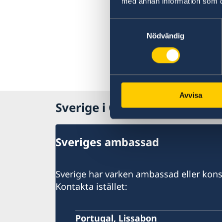
med annan information som du 
Kriminalitet och personlig säkerhet
Lokala lagar och sedvänjor
Samtyckesval
Hälso- och sjukvård
Nödvändig
Avvisa
Sverige i Guinea-Bissau
Sveriges ambassad
Sverige har varken ambassad eller kons
Kontakta istället:
Portugal, Lissabon