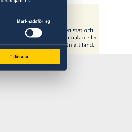
deras tjänster.
Marknadsföring
lande som uppstår mellan en stat och
d födelsen eller efter en anmälan eller
 du är medborgare i mer än ett land.
Tillåt alla