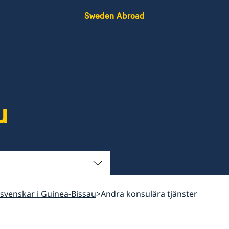
Sweden Abroad
u
ll svenskar i Guinea-Bissau
Andra konsulära tjänster