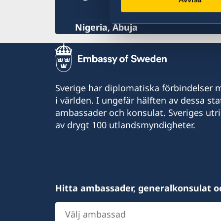
Hälso- och sjukvård
Lokala lagar och sedvänjor
Nigeria, Abuja
Kriminalitet och personlig säkerhet
Trafiksäkerhet
Resa i landet
Sverige har diplomatiska förbindelser me
i världen. I ungefär hälften av dessa sta
ambassader och konsulat. Sveriges utr
av drygt 100 utlandsmyndigheter.
Hitta ambassader, generalkonsulat o
Välj
ambassad