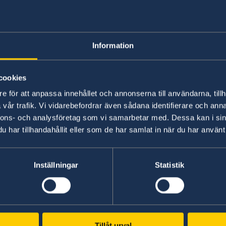
Denna lista har sammanställts med hjä
honorärkonsulatet i Ghana och delas 
Information
information till svenska medborgare so
Ghana. Ambassaden tar inte ansvar för
cookies
som dessa advokater ger.
e för att anpassa innehållet och annonserna till användarna, tillh
vår trafik. Vi vidarebefordrar även sådana identifierare och anna
Klicka här för att se listan över juristfirmor i Gh
nnons- och analysföretag som vi samarbetar med. Dessa kan i sin
har tillhandahållit eller som de har samlat in när du har använt 
Senast uppdaterad 17 mars 2024, 08.48
Inställningar
Statistik
Svenska konsulat
Tillåt urval