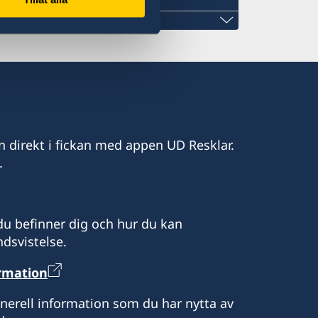
ccra
t Legon, Accra
t.com
n direkt i fickan med appen UD Resklar.
.
ot besök efter tidsbokning via epost:
t.com
e hanterar viseringsfrågor.
u befinner dig och hur du kan
dsvistelse.
uja i alla ärenden.
ormation
se
enerell information som du har nytta av