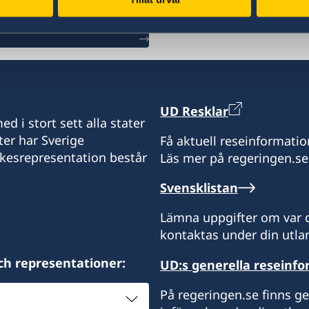
Accra, Ghana
Consulate of Sweden in A
32A Kinshasa Avenue, Eas
accra@svenskakonsulate
UD Resklar
d i stort sett alla stater
ter har Sverige
Få aktuell reseinformatio
ikesrepresentation består
Läs mer på regeringen.se
Konsulatet tar endast em
accra@svenskakonsulate
Svensklistan
Notera att konsulatet int
Lämna uppgifter om var d
kontaktas under din utlan
Kontakta ambassaden i Ab
ch representationer:
UD:s generella reseinf
+234 209 9047302
ambassaden.abuja@gov.
På regeringen.se finns g