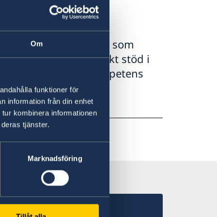
lp av svenska
av ambassaden i Abuja som
Om
m kan behöva juridiskt stöd i
 arbete, råd eller kompetens
andahålla funktioner för
n information från din enhet
ana..
 tur kombinera informationen
deras tjänster.
Marknadsföring
Tillåt alla