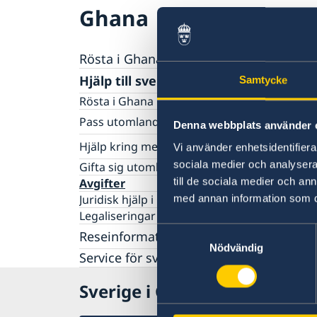
Ghana
Rösta i Ghana
Hjälp till svenskar i Ghana
Samtycke
Rösta i Ghana
Pass utomlands
Denna webbplats använder 
Förlust av pass i Ghana
Hjälp kring medborgarskap
Vi använder enhetsidentifierar
Samordningsnummer i Ghana
sociala medier och analysera 
Om svenskt medborgarskap
Gifta sig utomlands
Provisoriskt pass för vuxna i Ghana
Dubbelt medborgarskap
till de sociala medier och a
Avgifter
Provisoriskt pass för barn i Ghana
Registrera nyfödd i Ghana
Juridisk hjälp i Ghana
med annan information som du 
Legaliseringar
Samtyckesval
Reseinformation
Nödvändig
Service för svenska företag i Ghana
Ambassadens reseinformation
Aktuella händelser
Sverige i Ghana
Allmänna säkerhetsläget
Terrorism