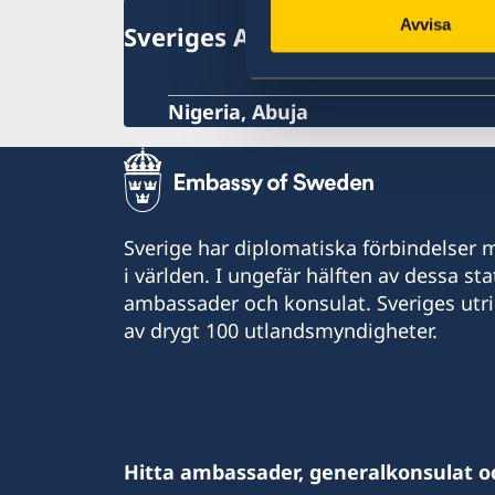
Naturförhållanden och katastrofer
Avvisa
Sveriges Ambassad
In- och utresebestämmelser
Hälso- och sjukvård
Lokala lagar och sedvänjor
Nigeria, Abuja
Kriminalitet och personlig säkerhet
Trafiksäkerhet
Resa i landet
Sverige har diplomatiska förbindelser me
i världen. I ungefär hälften av dessa sta
ambassader och konsulat. Sveriges utr
av drygt 100 utlandsmyndigheter.
Hitta ambassader, generalkonsulat o