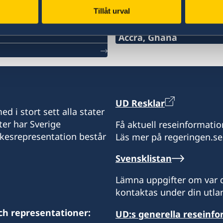
Tillåt urval
Svenska konsulat
Accra, Ghana
Consulate of Sweden in A
32A Kinshasa Avenue, Eas
accra@svenskakonsulate
UD Resklar
d i stort sett alla stater
ter har Sverige
Få aktuell reseinformatio
ikesrepresentation består
Läs mer på regeringen.se
Konsulatet tar endast em
accra@svenskakonsulate
Svensklistan
Notera att konsulatet int
Lämna uppgifter om var d
kontaktas under din utlan
Kontakta ambassaden i Ab
ch representationer:
UD:s generella reseinf
+234 209 9047302