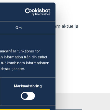
 epost
för att få uppgifter om aktuella
Om
andahålla funktioner för
n information från din enhet
 tur kombinera informationen
deras tjänster.
Marknadsföring