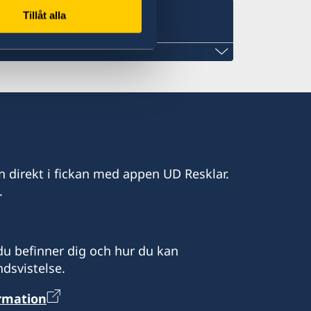
Tillåt alla
ccra
t Legon, Accra
t.com
n direkt i fickan med appen UD Resklar.
.
ot besök efter tidsbokning via epost:
t.com
e hanterar viseringsfrågor.
u befinner dig och hur du kan
dsvistelse.
uja i alla ärenden.
ormation