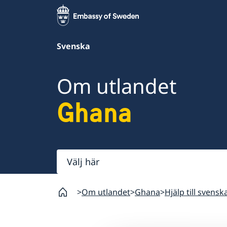
Svenska
Om utlandet
Ghana
Välj
här
Om utlandet
Ghana
Hjälp till svensk