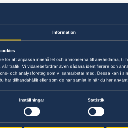
Avgifter
Var god kontakta
honorärkonsulatet i Accra via
Information
avgifter.
cookies
e för att anpassa innehållet och annonserna till användarna, tillh
vår trafik. Vi vidarebefordrar även sådana identifierare och anna
nnons- och analysföretag som vi samarbetar med. Dessa kan i sin
har tillhandahållit eller som de har samlat in när du har använt 
Inställningar
Statistik