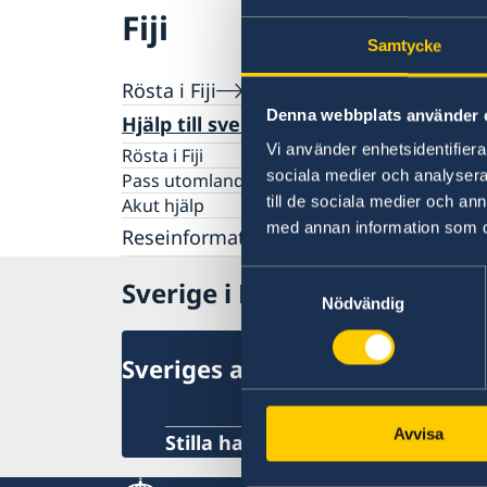
Fiji
Samtycke
Rösta i Fiji
Denna webbplats använder 
Hjälp till svenskar i Fiji
Vi använder enhetsidentifierar
Rösta i Fiji
sociala medier och analysera 
Pass utomlands
till de sociala medier och a
Akut hjälp
med annan information som du 
Reseinformation
Ambassadens reseinformation
Samtyckesval
Sverige i Fiji
Nödvändig
Aktuella händelser
Allmänna säkerhetsläget
Terrorism
Sveriges ambassad
Naturförhållanden och katastrofer
In- och utresebestämmelser
Hälso- och sjukvård
Avvisa
Stilla havet, Stockholm
Lokala lagar och sedvänjor
Kriminalitet och personlig säkerhet