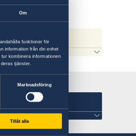
 i Fiji
Om
s
andahålla funktioner för
n information från din enhet
eringen.se
 tur kombinera informationen
deras tjänster.
on som gäller för alla länder och svar
nds. För vissa länder gäller dessutom
Marknadsföring
e
Tillåt alla