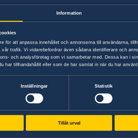
Hjälp till svenskar
Information
cookies
Generella frågor om hjälp utomland
e för att anpassa innehållet och annonserna till användarna, tillh
vår trafik. Vi vidarebefordrar även sådana identifierare och anna
Frågor och svar om hjälp utomlands - på reg
nnons- och analysföretag som vi samarbetar med. Dessa kan i sin
har tillhandahållit eller som de har samlat in när du har använt 
På regeringen.se finns grundläggande informati
på vanliga frågor om hjälp till svenskar utomla
ytterligare villkor.
Inställningar
Statistik
Hjälp till svenskar utomlands - på regeringen.s
Svenska konsulat
Suva, Fiji
Tillåt urval
Tel: