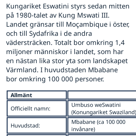
Kungariket Eswatini styrs sedan mitten
Akut hjälp
Service för svenska företag Eswatini
Ambassaden reseinformation
på 1980-talet av Kung Mswati III.
Ekonomiskt nödställd
Pass i Eswatini
Aktuella händelser
Svenska företag i Eswatini
Utvecklingssamarbete
Om du blir sjuk eller råkar ut för en olycka
Landet gränsar till Moçambique i öster,
Allmänna säkerhetsläget
Förnyelse av pass
Hjälp kring medborgarskap
Dödsfall
Hälsa
Landfakta Eswatini
och till Sydafrika i de andra
Terrorism
Mänskliga rättigheter
Naturförhållanden och katastrofer
vädersträcken. Totalt bor omkring 1,4
Demokrati
In- och utresebestämmelser
miljoner människor i landet, som har
Ekonomisk tillväxt
Hälso- och sjukvård
Korruption
en nästan lika stor yta som landskapet
Lokala lagar och sedvänjor
Kriminalitet och personlig säkerhet
Värmland. I huvudstaden Mbabane
Trafiksäkerhet
bor omkring 100 000 personer.
Resa i landet
Allmänt
Umbuso weSwatini
Officiellt namn:
(Konungariket Swaziland
Mbabane (ca 100 000
Huvudstad:
invånare)