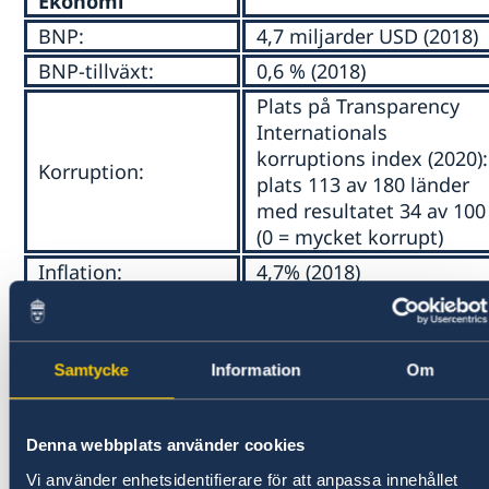
Ekonomi
BNP:
4,7 miljarder USD (2018)
BNP-tillväxt:
0,6 % (2018)
Plats på Transparency
Internationals
korruptions index (2020):
Korruption:
plats 113 av 180 länder
med resultatet 34 av 100
(0 = mycket korrupt)
Inflation:
4,7% (2018)
Utlansskuld:
8,7% av BNP (2017)
Svenskt bistånd:
2,2 miljoner SEK (2017)
Samtycke
Information
Om
Största
Sydafrika, Kina
handelspartners:
Viktigaste
Denna webbplats använder cookies
Socker, läskkoncentrat,
exportnäringar:
Vi använder enhetsidentifierare för att anpassa innehållet
timmer