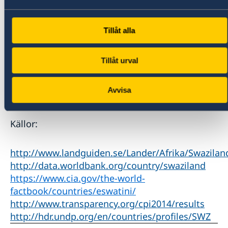
Spädbarnsdödlighet
40,8/1000 (2020)
(0-1 år):
47 % av befolkningen
Tillåt alla
Internetanvändare:
(2020)
Tillåt urval
Avvisa
Källor:
http://www.landguiden.se/Lander/Afrika/Swazilan
http://data.worldbank.org/country/swaziland
https://www.cia.gov/the-world-
factbook/countries/eswatini/
http://www.transparency.org/cpi2014/results
http://hdr.undp.org/en/countries/profiles/SWZ