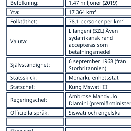
Befolkning:
1,47 miljoner (2019)
Yta:
17 364 km²
Folktäthet:
78,1 personer per km²
Lilangeni (SZL) Även
sydafrikansk rand
Valuta:
accepteras som
betalningsmedel
6 september 1968 (från
Självständighet:
Storbritannien)
Statsskick:
Monarki, enhetsstat
Statschef:
Kung Mswati III
Ambrose Mandvulo
Regeringschef:
Dlamini (premiärminister
Officiella språk:
Siswati och engelska