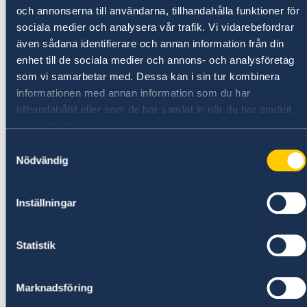
och annonserna till användarna, tillhandahålla funktioner för
sociala medier och analysera vår trafik. Vi vidarebefordrar
Utveckling
även sådana identifierare och annan information från din
enhet till de sociala medier och annons- och analysföretag
Human
0,608, rankad 138 av
som vi samarbetar med. Dessa kan i sin tur kombinera
Development Index:
totalt 188 (2020)
informationen med annan information som du har
tillhandahållit eller som de har samlat in när du har använt
42 % av befolkningen
Andel fattiga:
deras tjänster.
lever på mindre än 1,90
USD/dag (2020)
Samtyckesval
Nödvändig
Gini-koefficient:
51,5 (2018)
HIV-prevalens:
27 % (2019)
Inställningar
Läs- och
skrivkunnighet
83,1 % (2020)
Statistik
bland vuxna (15 år
eller äldre):
Medellivslängd:
59,4 år (2020)
Marknadsföring