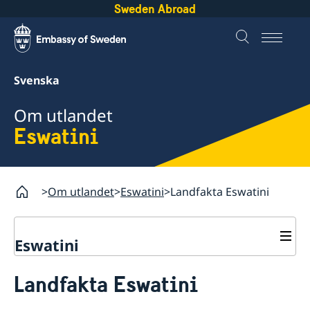
Sweden Abroad
Svenska
Om utlandet
Eswatini
Om utlandet
Eswatini
Landfakta Eswatini
Eswatini
Rösta i Eswatini
Landfakta Eswatini
Hjälp till svenskar i Eswatini
Rösta i Eswatini
Reseinformation Eswatini