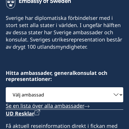
+268 2416-1156
Sverige har diplomatiska förbindelser med i
E-mail:
stort sett alla stater i världen. I ungefär hälften
av dessa stater har Sverige ambassader och
swedishconsulate.eswatini@gmail.com
konsulat. Sveriges utrikesrepresentation består
Nyonyane Street, Corner Plaza, Ezulwini,
av drygt 100 utlandsmyndigheter.
Eswatini
Öppettider:
Hitta ambassader, generalkonsulat och
9:00-12:00 mån-fre.
representationer:
Svenska ambassaden i Maputo är
Välj
sidoackrediterad till Eswatini. Svenska
ambassad
besökare i Eswatini kan vid behov kontakta
Se en lista över alla ambassader
konsulatet. Det går även bra att ta kontakt med
UD Resklar
svenska ambassaden i Maputo.
Få aktuell reseinformation direkt i fickan med