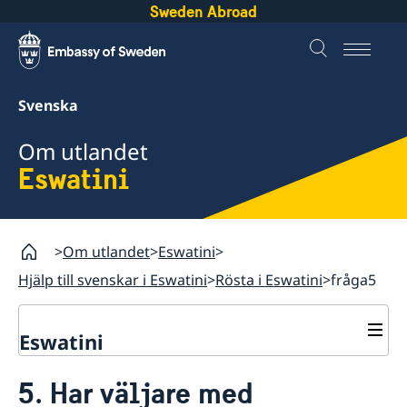
Sweden Abroad
Svenska
Om utlandet
Eswatini
Om utlandet
Eswatini
Hjälp till svenskar i Eswatini
Rösta i Eswatini
fråga5
Eswatini
Rösta i Eswatini
5. Har väljare med
Hjälp till svenskar i Eswatini