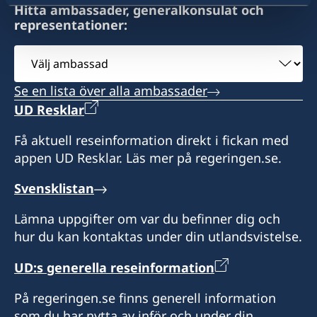
Hitta ambassader, generalkonsulat och
9:00-12:00 mån-fre.
representationer:
Svenska ambassaden i Maputo är
Välj
sidoackrediterad till Eswatini. Svenska
ambassad
besökare i Eswatini kan vid behov kontakta
Se en lista över alla ambassader
konsulatet. Det går även bra att ta kontakt med
UD Resklar
svenska ambassaden i Maputo.
Få aktuell reseinformation direkt i fickan med
Honorärkonsul
appen UD Resklar. Läs mer på regeringen.se.
Anita Jones
Svensklistan
Lämna uppgifter om var du befinner dig och
hur du kan kontaktas under din utlandsvistelse.
UD:s generella reseinformation
På regeringen.se finns generell information
som du har nytta av inför och under din