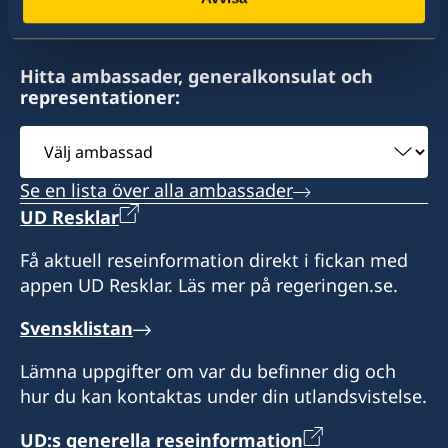
Eswatini
Öppettider:
Hitta ambassader, generalkonsulat och
9:00-12:00 mån-fre.
representationer:
Svenska ambassaden i Maputo är
Välj
sidoackrediterad till Eswatini. Svenska
ambassad
besökare i Eswatini kan vid behov kontakta
Se en lista över alla ambassader
konsulatet. Det går även bra att ta kontakt med
UD Resklar
svenska ambassaden i Maputo.
Få aktuell reseinformation direkt i fickan med
Honorärkonsul
appen UD Resklar. Läs mer på regeringen.se.
Anita Jones
Svensklistan
Lämna uppgifter om var du befinner dig och
hur du kan kontaktas under din utlandsvistelse.
UD:s generella reseinformation