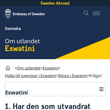
Sweden Abroad
Svenska
Om utlandet
Eswatini
Om utlandet
Eswatini
Hjälp till svenskar i Eswatini
Rösta i Eswatini
Fråga1
Eswatini
Rösta i Eswatini
1. Har den som utvandrat
Hjälp till svenskar i Eswatini