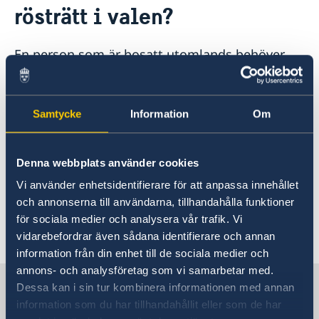
rösträtt i valen?
Rösta i Eswatini
Reseinformation Eswatini
Akut hjälp
Service för svenska företag Eswatini
Ambassaden reseinformation
Ekonomiskt nödställd
En person som är bosatt utomlands behöver
Pass i Eswatini
Aktuella händelser
Svenska företag i Eswatini
Utvecklingssamarbete
Om du blir sjuk eller råkar ut för en olycka
uppfylla följande krav för att ha rösträtt till
Allmänna säkerhetsläget
Förnyelse av pass
Hjälp kring medborgarskap
Dödsfall
Hälsa
Landfakta Eswatini
riksdagsvalet:
Terrorism
Mänskliga rättigheter
- 18 år senast på valdagen
Naturförhållanden och katastrofer
Samtycke
Information
Om
Demokrati
In- och utresebestämmelser
- svenskt medborgarskap
Ekonomisk tillväxt
Hälso- och sjukvård
- ha varit folkbokförd i Sverige någon gång
Korruption
Lokala lagar och sedvänjor
under sitt liv
Denna webbplats använder cookies
Kriminalitet och personlig säkerhet
Personen har inte rösträtt i valen till region-
Trafiksäkerhet
Vi använder enhetsidentifierare för att anpassa innehållet
och kommunfullmäktige.
Resa i landet
och annonserna till användarna, tillhandahålla funktioner
för sociala medier och analysera vår trafik. Vi
Senast uppdaterad 25 maj 2026, 15.06
vidarebefordrar även sådana identifierare och annan
information från din enhet till de sociala medier och
annons- och analysföretag som vi samarbetar med.
Sverige i Eswatini (tidigare
Dessa kan i sin tur kombinera informationen med annan
Swaziland)
information som du har tillhandahållit eller som de har