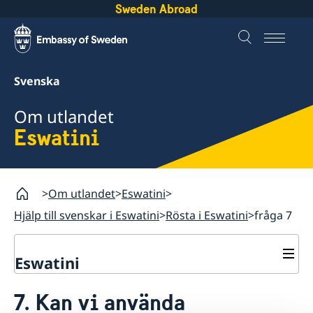
Sweden Abroad
Svenska
Om utlandet
Eswatini
Om utlandet
Eswatini
Hjälp till svenskar i Eswatini
Rösta i Eswatini
fråga 7
Eswatini
Rösta i Eswatini
7. Kan vi använda
Hjälp till svenskar i Eswatini