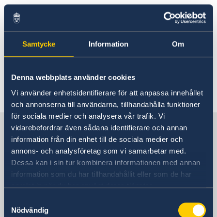
utlandsröstkortet i
Rösta i Eswatini
Reseinformation Eswatini
Akut hjälp
röstmottagningen?
Service för svenska företag Eswatini
Ambassaden reseinformation
Ekonomiskt nödställd
Pass i Eswatini
Aktuella händelser
Svenska företag i Eswatini
Utvecklingssamarbete
Samtycke
Information
Om
Om du blir sjuk eller råkar ut för en olycka
Allmänna säkerhetsläget
Förnyelse av pass
Hjälp kring medborgarskap
Ja, kommunens valnämnd kompletterar med
Dödsfall
Hälsa
Landfakta Eswatini
Terrorism
nummer i röstlängden när de tar emot rösten.
Mänskliga rättigheter
Naturförhållanden och katastrofer
Denna webbplats använder cookies
Demokrati
In- och utresebestämmelser
Ekonomisk tillväxt
Senast uppdaterad 25 maj 2026, 15.06
Vi använder enhetsidentifierare för att anpassa innehållet
Hälso- och sjukvård
Korruption
Lokala lagar och sedvänjor
och annonserna till användarna, tillhandahålla funktioner
Kriminalitet och personlig säkerhet
för sociala medier och analysera vår trafik. Vi
Sverige i Eswatini (tidigare
Trafiksäkerhet
vidarebefordrar även sådana identifierare och annan
Resa i landet
Swaziland)
information från din enhet till de sociala medier och
annons- och analysföretag som vi samarbetar med.
Dessa kan i sin tur kombinera informationen med annan
Sveriges ambassad
information som du har tillhandahållit eller som de har
samlat in när du har använt deras tjänster.
Samtyckesval
Moçambique, Maputo
Nödvändig