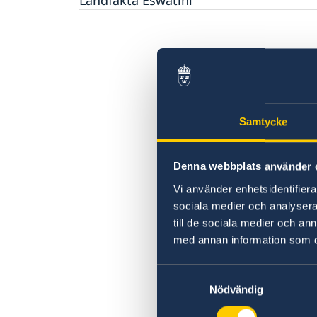
Landfakta Eswatini
Naturförhållanden och katastrofer
Mänskliga rättigheter
In- och utresebestämmelser
Demokrati
Hälso- och sjukvård
Ekonomisk tillväxt
Lokala lagar och sedvänjor
Korruption
Kriminalitet och personlig säkerhet
Trafiksäkerhet
Resa i landet
Samtycke
Denna webbplats använder 
Vi använder enhetsidentifierar
sociala medier och analysera 
till de sociala medier och a
med annan information som du 
Samtyckesval
Nödvändig