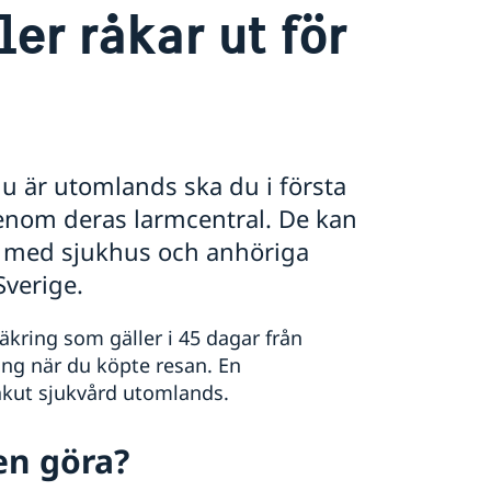
er råkar ut för
 du är utomlands ska du i första
enom deras larmcentral. De kan
kt med sjukhus och anhöriga
Sverige.
äkring som gäller i 45 dagar från
ing när du köpte resan. En
 akut sjukvård utomlands.
n göra?