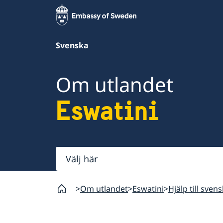
Svenska
Om utlandet
Eswatini
Välj
här
Om utlandet
Eswatini
Hjälp till sven