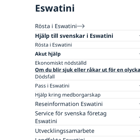
Eswatini
Rösta i Eswatini
Hjälp till svenskar i Eswatini
Rösta i Eswatini
Akut hjälp
Ekonomiskt nödställd
Om du blir sjuk eller råkar ut för en olyck
Dödsfall
Pass i Eswatini
Förnyelse av pass
Hjälp kring medborgarskap
Reseinformation Eswatini
Service för svenska företag
Ambassaden reseinformation
Eswatini
Aktuella händelser
Svenska företag i Eswatini
Utvecklingssamarbete
Allmänna säkerhetsläget
Terrorism
Hälsa