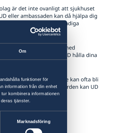
lag är det inte ovanligt att sjukhuset
UD eller ambassaden kan då hjälpa dig
äkring och överlämna nödvändiga
era situationen.
den följa upp ditt ärende med
Om
ehövs. Om du önskar kan UD hålla dina
.
ktransport hem till Sverige kan ofta bli
andahålla funktioner för
själv inte kan betala för vården kan UD
n information från din enhet
mer under ekonomisk hjälp.
 tur kombinera informationen
deras tjänster.
entraler
Marknadsföring