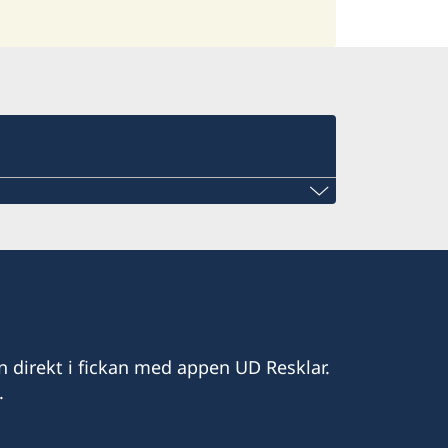
ini@gmail.com
n direkt i fickan med appen UD Resklar.
.
laza, Ezulwini, Eswatini