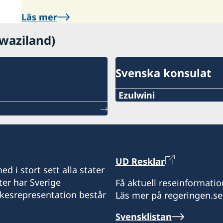
Läs mer
Swaziland)
Svenska konsulat
Ezulwini
Tel:
+268 2416-1156
E-mail:
UD Resklar
d i stort sett alla stater
swedishconsulate.eswat
ter har Sverige
Få aktuell reseinformatio
ikesrepresentation består
Läs mer på regeringen.se
Nyonyane Street, Corner P
Svensklistan
Öppettider: