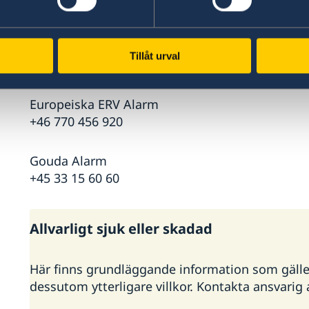
+45 70 10 50 50
Falck Global Assistance
Tillåt urval
+46 8 587 717 76
Europeiska ERV Alarm
+46 770 456 920
Gouda Alarm
+45 33 15 60 60
Allvarligt sjuk eller skadad
Här finns grundläggande information som gäller f
dessutom ytterligare villkor. Kontakta ansvari