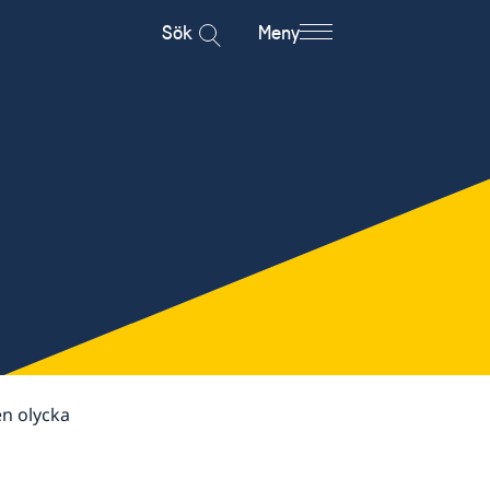
Sök
Meny
en olycka