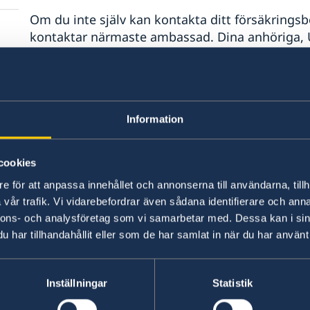
Om du inte själv kan kontakta ditt försäkringsbo
kontaktar närmaste ambassad. Dina anhöriga, 
att undersöka om det finns en giltig reseförs
uppgifter till larmcentralen som fortsätter hant
Om du saknar en giltig försäkring kan ambassa
Information
sjukhuset och myndigheterna i landet om så b
anhöriga i Sverige informerade om din situation
cookies
Kostnaden för akut sjukvård utomlands eller sju
e för att anpassa innehållet och annonserna till användarna, tillh
mycket dyr. Om du saknar en försäkring och du 
vår trafik. Vi vidarebefordrar även sådana identifierare och anna
och ambassaden ge råd och viss service – läs 
nnons- och analysföretag som vi samarbetar med. Dessa kan i sin
har tillhandahållit eller som de har samlat in när du har använt 
Försäkringsbolagens larmc
Inställningar
Statistik
SOS International