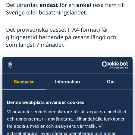
Resa i landet
Det utfärdas
endast
för en
enkel
resa hem till
Sverige eller bosättningslandet.
Det provisoriska passet (i A4-format) får
giltighetstid beroende på resans längd och
som längst 7 månader.
OBS!
Du måste själv kontrollera om landet du
ska besöka godtar svenskt provisoriskt pass i
A4-format. T ex är det inte möjligt att resa via
Samtycke
Information
Om
USA med ett provisoriskt pass. Uppgifterna får
du lättast genom att kontakta respektive lands
ambassad eller en resebyrå.
Denna webbplats använder cookies
Vi använder enhetsidentifierare för att anpassa innehållet
Avgiften för det provisoriska passet är 1800 SEK
och annonserna till användarna, tillhandahålla funktioner
i lokal valuta, lista på avgifter finns här:
för sociala medier och analysera vår trafik. Vi
Avgifter - Sweden Abroad
vidarebefordrar även sådana identifierare och annan