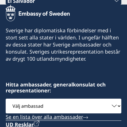
El Salvador
Telefon:
+503 2555 1000
Sverige har diplomatiska förbindelser med i
E-post:
stort sett alla stater i världen. I ungefär hälften
av dessa stater har Sverige ambassader och
consuladodesuecia.sansalvador@gmail.com
konsulat. Sveriges utrikesrepresentation består
Consulado Honorario de Suecia
av drygt 100 utlandsmyndigheter.
Calle Nueva No.1
Casa 3733 Colonia Escalón
San Salvador
Hitta ambassader, generalkonsulat och
El Salvador
representationer:
Måndag till fredag kl. 9:00 - 12:00
Välj
ambassad
Honorärkonsul
Se en lista över alla ambassader
Luis Castillo Rivas
UD Resklar