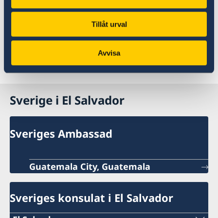
passfoton (högst 6 månader gamla)
OBSERVERA att det ordinarie passet alltid
Tillåt urval
spärras vid utfärdande av provisoriskt pass.
Avvisa
Senast uppdaterad 02 juni 2026, 14.10
Sverige i El Salvador
Sveriges Ambassad
Guatemala City, Guatemala
Sveriges konsulat i El Salvador