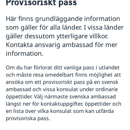
Provisoriskt pass
Hjälp till svenskar i El Salvador
Rösta i El Salvador
Här finns grundläggande information
Akut hjälp i El Salvador
som gäller för alla länder. I vissa länder
Pass i El Salvador
Provisoriskt pass
gäller dessutom ytterligare villkor.
Ordinarie pass
Kontakta ansvarig ambassad för mer
Hjälp kring medborgarskap
information.
Reseinformation
Ambassadens reseinformation
Om du har förlorat ditt vanliga pass i utlandet
och måste resa omedelbart finns möjlighet att
Aktuella händelser
Allmänna säkerhetsläget
ansöka om ett provisoriskt pass på en svensk
Terrorism
ambassad och vissa konsulat under ordinarie
Naturförhållanden och katastrofer
öppettider. Välj närmaste svenska ambassad
In- och utresebestämmelser
längst ner för kontaktuppgifter, öppettider och
Hälso- och sjukvård
en lista över vilka konsulat som kan utfärda
Lokala lagar och sedvänjor
provisoriska pass.
Kriminalitet och personlig säkerhet
Trafiksäkerhet