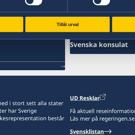
en ansökan. Dubbelt medborgarskap innebär att
Tillåt urval
Svenska konsulat
UD Resklar
d i stort sett alla stater
ter har Sverige
Få aktuell reseinformatio
ikesrepresentation består
Läs mer på regeringen.se
Svensklistan