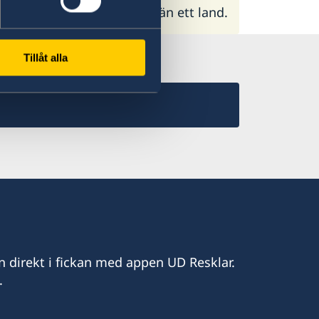
 du är medborgare i mer än ett land.
Tillåt alla
n direkt i fickan med appen UD Resklar.
.