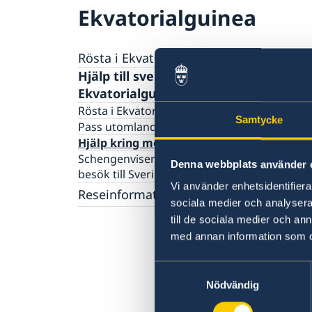
Ekvatorialguinea
Rösta i Ekvatorialguinea
Hjälp till svenskar i
Ekvatorialguinea
Rösta i Ekvatorialguinea
Samtycke
Pass utomlands
Hjälp kring medborgarskap
Schengenviseringar och uppehållstillstånd f
Denna webbplats använder 
besök till Sverige
Vi använder enhetsidentifierar
Reseinformation
sociala medier och analysera 
Ambassadens reseinformation
till de sociala medier och a
med annan information som du 
Aktuella händelser
Samtyckesval
Nödvändig