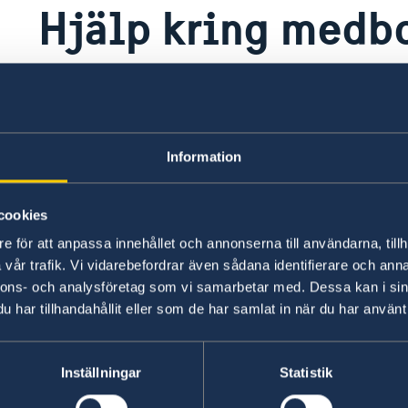
Hjälp kring medb
Svenskt medborgarskap
Medborgarskapet är ett rättsligt förhållande me
Information
uppstår antingen automatiskt vid födelsen eller
Medborgarskap brukar i juridisk mening definie
ör
mellan en individ och en stat när det gäller rät
cookies
som är svensk medborgare har rätt att ha svensk
e för att anpassa innehållet och annonserna till användarna, tillh
har ovillkorlig rätt att vistas i Sverige
vår trafik. Vi vidarebefordrar även sådana identifierare och anna
nnons- och analysföretag som vi samarbetar med. Dessa kan i sin
har tillhandahållit eller som de har samlat in när du har använt 
Svenskt och dubbelt medborgarskap
Inställningar
Statistik
Medborgarskap är ett rättsligt bindande förhål
en individ (medborgare) antingen automatiskt vi