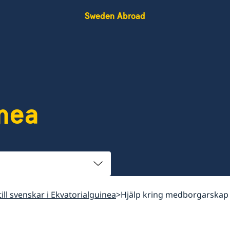
Sweden Abroad
nea
till svenskar i Ekvatorialguinea
Hjälp kring medborgarskap