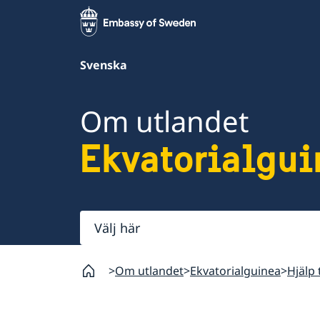
Svenska
Om utlandet
Ekvatorialgui
Välj
här
Om utlandet
Ekvatorialguinea
Hjälp 