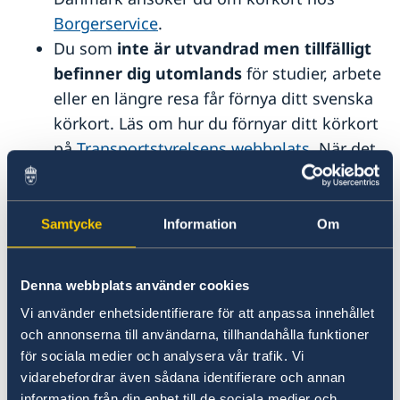
Lokala lagar och sedvänjor
Borgerservice
.
Kriminalitet och personlig säkerhet
Du som
inte är utvandrad men tillfälligt
Trafiksäkerhet
befinner dig utomlands
för studier, arbete
eller en längre resa
får förnya ditt svenska
körkort. Läs om hur du förnyar ditt körkort
på
Transportstyrelsens webbplats.
När det
nya körkortet är färdigt kan
Transportstyrelsen skicka det till en svensk
utlandsmyndighet om du har angivit
Samtycke
Information
Om
detta i din ansökan. Observera att en
expeditionsavgift tas ut när du hämtar ut
Denna webbplats använder cookies
ditt körkort.
Vi använder enhetsidentifierare för att anpassa innehållet
Ditt svenska körkort ska förnyas vart tionde år.
och annonserna till användarna, tillhandahålla funktioner
för sociala medier och analysera vår trafik. Vi
Det ska också förnyas om det har förstörts eller
vidarebefordrar även sådana identifierare och annan
kommit bort eller om någon uppgift i det
information från din enhet till de sociala medier och