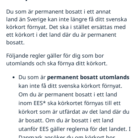
Rösta i Danmark
Du som är permanent bosatt i ett annat
Om provisoriska pass, ordinarie pass och
nationella ID-kort
land än Sverige kan inte längre få ditt svenska
Provisoriska pass
Medborgarskap
körkort förnyat. Det ska i stället ersättas med
Medborgarskap för barn födda i Danmark
ett körkort i det land där du är permanent
Tentamen vid ambassaden
bosatt.
Pension och levnadsintyg
Förnyelse av körkort
Följande regler gäller för dig som bor
Vigsel utomlands
utomlands och ska förnya ditt körkort.
Arv i internationella situationer
Akut hjälp
Du som är
permanent bosatt utomlands
Reseinformation
kan inte få ditt svenska körkort förnyat.
Om du är permanent bosatt i ett land
Service för svenska företag
Ambassadens reseinformation
inom EES* ska körkortet förnyas till ett
Aktuella händelser
Stöd och råd till svenska företag
Allmänt om säkerhetsläget
Business Sweden Danmark
körkort som är utfärdat av det land där du
Terrorism
Info Norden
är bosatt. Om du är bosatt i ett land
Naturförhållanden och katastrofer
Anmäla handelshinder
utanför EES gäller reglerna för det landet. I
In- och utresebestämmelser
Danmark ansöker du om körkort hos
Hälso- och sjukvård