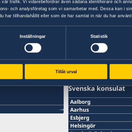
vår trafik. Vi vidarebefordrar även sådana identifierare och anna
E-post:
danmark@business-sweden.se
nnons- och analysföretag som vi samarbetar med. Dessa kan i sin
har tillhandahållit eller som de har samlat in när du har använt 
Regler för export och/eller import
Inställningar
Statistik
Har ditt företag problem med regler för export, 
kontakta
Kommerskollegium
.
Tillåt urval
Svenska konsulat
Aalborg
Tel:
Aarhus
Tel:
Esbjerg
+45 96 45 44 35
Tel:
Helsingör
+45 87 32 12 50