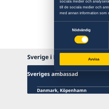
sociala medier och analysera 
till de sociala medier och a
med annan information som du 
Samtyckesval
Nödvändig
Sverige i Danmark
Avvisa
Sveriges ambassad
Danmark, Köpenhamn