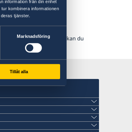
n information från din enhet
 tur kombinera informationen
deras tjänster.
Marknadsföring
import eller investeringar, kan du
Tillåt alla