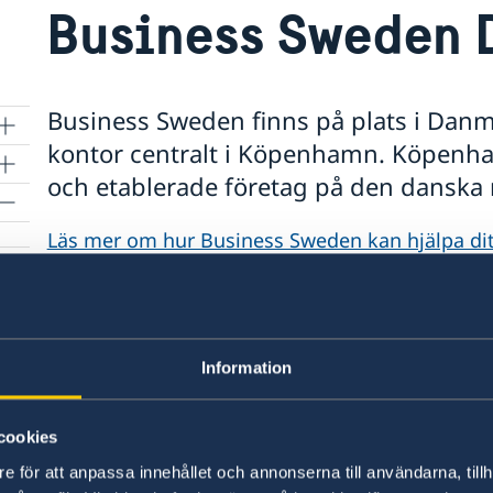
Business Sweden
Business Sweden finns på plats i Dan
kontor centralt i Köpenhamn. Köpenha
och etablerade företag på den danska 
Läs mer om hur Business Sweden kan hjälpa dit
Business Swedens webbplats
Business Sweden i Danmark
Information
Landgreven 3, st. th.
DK-1301 København K
cookies
e för att anpassa innehållet och annonserna till användarna, tillh
Tel: +45 20 56 31 10