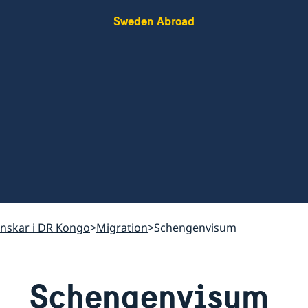
Sweden Abroad
venskar i DR Kongo
Migration
Schengenvisum
Schengenvisum