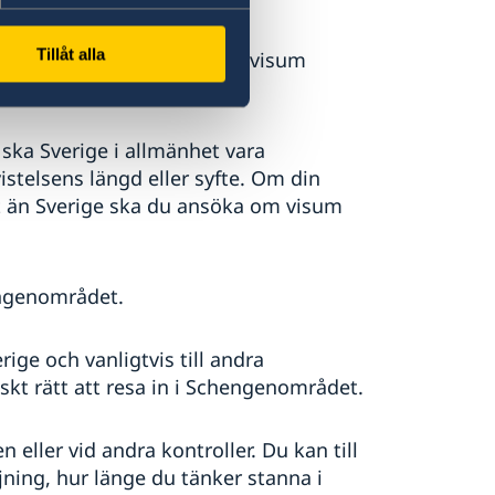
Tillåt alla
nländer. I vissa fall kan ett visum
dat det.
ka Sverige i allmänhet vara
istelsens längd eller syfte. Om din
 än Sverige ska du ansöka om visum
engenområdet.
rige och vanligtvis till andra
kt rätt att resa in i Schengenområdet.
eller vid andra kontroller. Du kan till
ning, hur länge du tänker stanna i