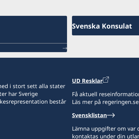
Svenska Konsulat
UD Resklar
d i stort sett alla stater
ter har Sverige
Få aktuell reseinformatio
ikesrepresentation består
Läs mer på regeringen.se
Svensklistan
Lämna uppgifter om var d
kontaktas under din utlan