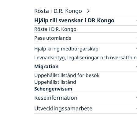
Rösta i D.R. Kongo
Hjälp till svenskar i DR Kongo
Rösta i D.R. Kongo
Pass utomlands
Samordningsnummer
Hjälp kring medborgarskap
Ansökan om barnets första pass
Legalisering
Svenskt medborgarskap för barn
Levnadsintyg, legaliseringar och översättni
Förnyelse av pass för vuxna
Födelsebevis
Svenskt medborgarskap
Migration
Förnyelse av pass för barn
Faderskap
Registrera nyfödd utomlands
Uppehållstillstånd för besök
Provisoriskt pass
Uppehållstillstånd
Nationellt id-kort
Schengenvisum
Reseinformation
Utvecklingssamarbete
Ambassadens reseinformation
Aktuella händelser
Openaid
Inför resan
In- och utresebestämmelser
Korruption och oegentligheter
Behöver jag visum?
Försäkringsskydd
Behövs vaccination?