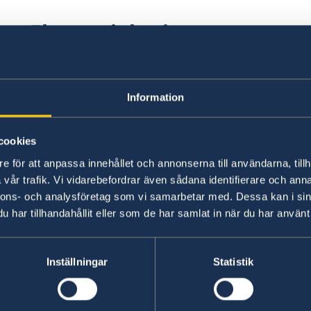
Ekvatorialguinea
I Ekvatorialguinea företräds Sverige av Spanien
ansökningar om Schengenvisum till Sverige han
Information
Spaniens ambassad i Malabo. Observera också 
ansökan, särskilt inbjudan, civilståndsformulä
handlingar, nu måste översättas till engelska, 
cookies
Schengenvisum på spanska ambassadens webb
e för att anpassa innehållet och annonserna till användarna, tillh
vår trafik. Vi vidarebefordrar även sådana identifierare och anna
nnons- och analysföretag som vi samarbetar med. Dessa kan i sin
har tillhandahållit eller som de har samlat in när du har använt 
Schengensamarbetet
Inställningar
Statistik
Sverige är en del av Schengensamarbetet. Sch
har visum för att resa till Sverige också kan re
länder som ingår i Schengensamarbetet kallas o