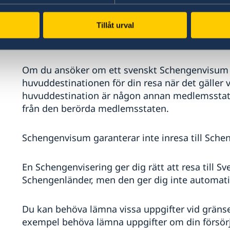
Tillåt urval
Ett inresevisum är normalt giltigt i alla Schenge
beviljas enbart för inresa till det land som utfär
Om du ansöker om ett svenskt Schengenvisum s
huvuddestinationen för din resa när det gäller v
huvuddestination är någon annan medlemsstat
från den berörda medlemsstaten.
Schengenvisum garanterar inte inresa till Sch
En Schengenvisering ger dig rätt att resa till Sve
Schengenländer, men den ger dig inte automatis
Du kan behöva lämna vissa uppgifter vid gränsen 
exempel behöva lämna uppgifter om din försörj