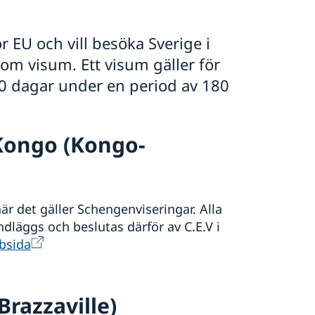
 EU och vill besöka Sverige i
m visum. Ett visum gäller för
 90 dagar under en period av 180
Kongo (Kongo-
är det gäller Schengenviseringar. Alla
läggs och beslutas därför av C.E.V i
bsida
razzaville)