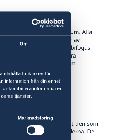
 när det gäller Schengenvisum. Alla
dläggs och beslutas därför av
Om
att de handlingar som ska bifogas
r, ekonomiska bevis och andra
franska eller spanska. Mer om
sida
andahålla funktioner för
n information från din enhet
 tur kombinera informationen
deras tjänster.
Marknadsföring
engensamarbetet innebär att den som
sa till de andra medlemsländerna. De
fta för Schengenländer.