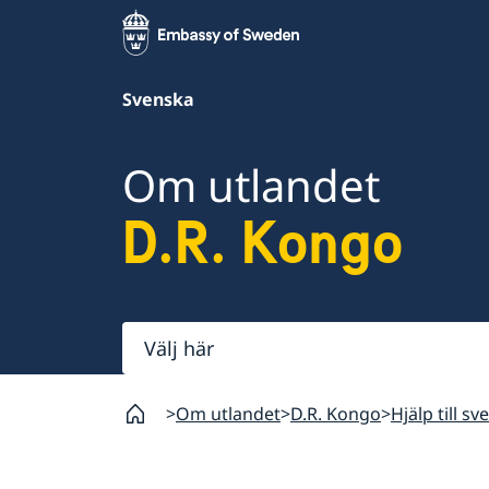
Svenska
Om utlandet
D.R. Kongo
Välj
här
Om utlandet
D.R. Kongo
Hjälp till s