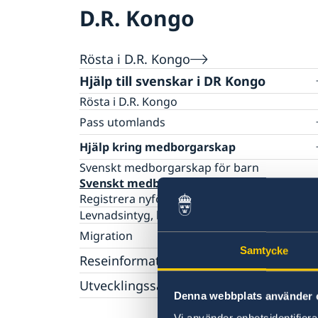
D.R. Kongo
Rösta i D.R. Kongo
Hjälp till svenskar i DR Kongo
Rösta i D.R. Kongo
Pass utomlands
Samordningsnummer
Hjälp kring medborgarskap
Ansökan om barnets första pass
Legalisering
Svenskt medborgarskap för barn
Förnyelse av pass för vuxna
Födelsebevis
Svenskt medborgarskap
Förnyelse av pass för barn
Faderskap
Registrera nyfödd utomlands
Provisoriskt pass
Levnadsintyg, legaliseringar och översättni
Nationellt id-kort
Migration
Samtycke
Uppehållstillstånd för besök
Reseinformation
Uppehållstillstånd
Utvecklingssamarbete
Ambassadens reseinformation
Schengenvisum
Denna webbplats använder 
Aktuella händelser
Openaid
Inför resan