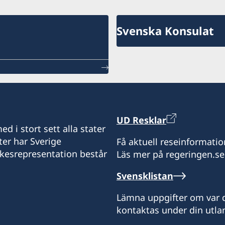
Svenska Konsulat
UD Resklar
d i stort sett alla stater
ter har Sverige
Få aktuell reseinformatio
ikesrepresentation består
Läs mer på regeringen.se
Svensklistan
Lämna uppgifter om var d
kontaktas under din utlan