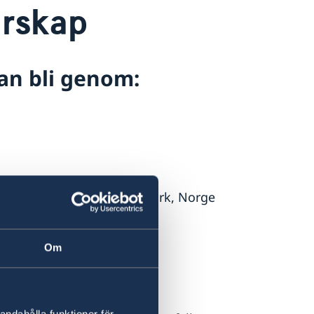
rskap
n bli genom:
dborgare i Finland, Danmark, Norge
Om
rgarskap