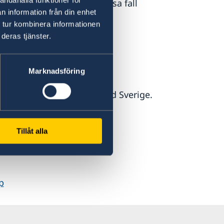
andahålla funktioner för
osatt utomlands kan i vissa fall
n information från din enhet
 tur kombinera informationen
deras tjänster.
fyller 22 år om du
Marknadsföring
n som visar samhörighet med Sverige.
Tillåt alla
p