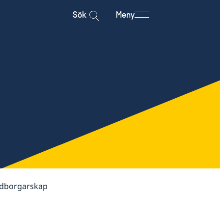
Sök
Meny
dborgarskap