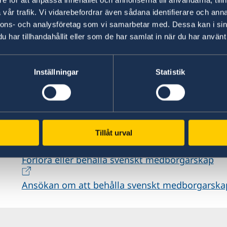
e för att anpassa innehållet och annonserna till användarna, tillh
Du som är svensk medborgare och är född och b
vår trafik. Vi vidarebefordrar även sådana identifierare och anna
förlora ditt svenska medborgarskap.
nnons- och analysföretag som vi samarbetar med. Dessa kan i sin
har tillhandahållit eller som de har samlat in när du har använt 
Du förlorar ditt svenska medborgarskap när du 
är född utanför Sverige
Inställningar
Statistik
aldrig har bott här och
inte har varit i Sverige under förhållande
n
Läs mer på Migrationsverkets webbplats
Tillåt urval
Vad innebär svenskt medborgarskap?
Förlora eller behålla svenskt medborgarskap
Ansökan om att behålla svenskt medborgarska