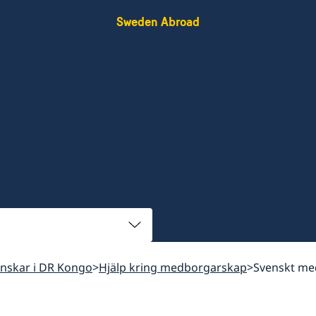
Sweden Abroad
venskar i DR Kongo
Hjälp kring medborgarskap
Svenskt me