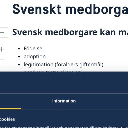
Svenskt medborga
Svensk medborgare kan ma
Födelse
adoption
legitimation (förälders giftermål)
ansökan (naturalisation)
anmälan (barn, ungdomar 18–20 år och me
ngar
och Island).
Information
Förlora eller behålla svenskt medbo
cookies