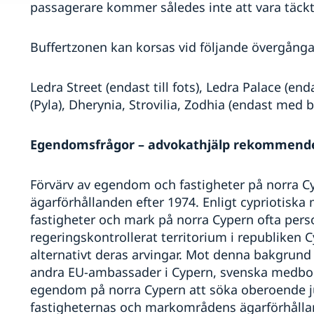
passagerare kommer således inte att vara täckta
Buffertzonen kan korsas vid följande övergånga
Ledra Street (endast till fots), Ledra Palace (en
(Pyla), Dherynia, Strovilia, Zodhia (endast med bil
Egendomsfrågor – advokathjälp rekommend
Förvärv av egendom och fastigheter på norra Cy
ägarförhållanden efter 1974. Enligt cypriotiska 
fastigheter och mark på norra Cypern ofta perso
regeringskontrollerat territorium i republiken 
alternativt deras arvingar. Mot denna bakgrun
andra EU-ambassader i Cypern, svenska medbor
egendom på norra Cypern att söka oberoende ju
fastigheternas och markområdens ägarförhåll