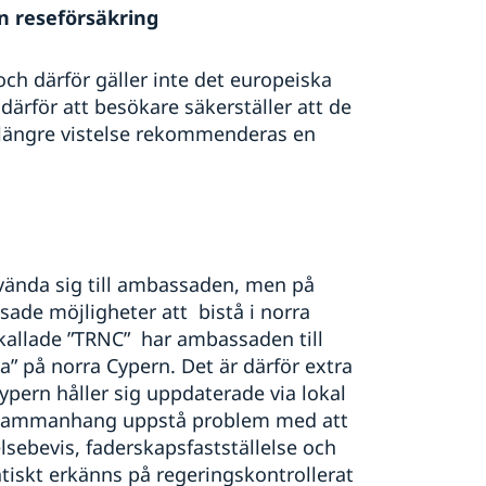
in reseförsäkring
ch därför gäller inte det europeiska
för att besökare säkerställer att de
 längre vistelse rekommenderas en
 vända sig till ambassaden, men på
de möjligheter att bistå i norra
 kallade ”TRNC” har ambassaden till
 på norra Cypern. Det är därför extra
ypern håller sig uppdaterade via lokal
a sammanhang uppstå problem med att
lsebevis, faderskapsfastställelse och
tiskt erkänns på regeringskontrollerat