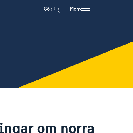
Sök
Meny
ingar om norra