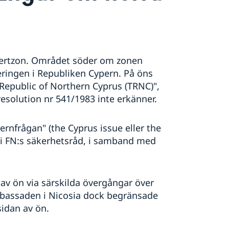
fertzon. Området söder om zonen
eringen i Republiken Cypern. På öns
 Republic of Northern Cyprus (TRNC)",
esolution nr 541/1983 inte erkänner.
ernfrågan" (the Cyprus issue eller the
i FN:s säkerhetsråd, i samband med
av ön via särskilda övergångar över
mbassaden i Nicosia dock begränsade
sidan av ön.