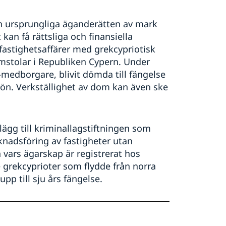
den ursprungliga äganderätten av mark
 kan få rättsliga och finansiella
astighetsaffärer med grekcypriotisk
omstolar i Republiken Cypern. Under
edborgare, blivit dömda till fängelse
 ön. Verkställighet av dom kan även ske
lägg till kriminallagstiftningen som
knadsföring av fastigheter utan
vars ägarskap är registrerat hos
e grekcyprioter som flydde från norra
pp till sju års fängelse.