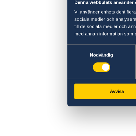
Denna webbplats använder 
Vi använder enhetsidentifierar
sociala medier och analysera 
till de sociala medier och a
med annan information som du 
Samtyckesval
Nödvändig
Avvisa