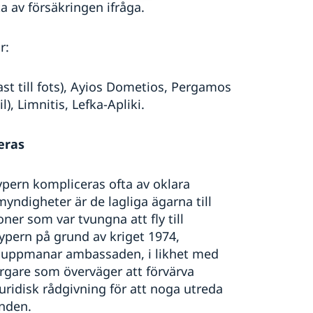
 av försäkringen ifråga.
r:
dast till fots), Ayios Dometios, Pergamos
), Limnitis, Lefka-Apliki.
eras
pern kompliceras ofta av oklara
myndigheter är de lagliga ägarna till
ner som var tvungna att fly till
Cypern på grund av kriget 1974,
d uppmanar ambassaden, i likhet med
gare som överväger att förvärva
ridisk rådgivning för att noga utreda
anden.