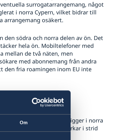
 i eventuella surrogatarrangemang, något
lerat i norra Cypern, vilket bidrar till
na arrangemang osäkert.
an den södra och norra delen av ön. Det
 täcker hela ön. Mobiltelefoner med
a mellan de två näten, men
 Besökare med abonnemang från andra
t den fria roamingen inom EU inte
ingen gäller
en Cypern att de två lagliga
s. Flygplatsen Ercan, som ligger i norra
Om
 flygplatser i Turkiet, verkar i strid
ill Ercan förekommer dock.