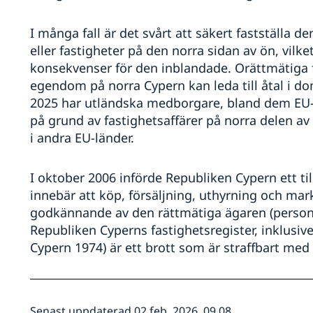
I många fall är det svårt att säkert fastställa 
eller fastigheter på den norra sidan av ön, vilket
konsekvenser för den inblandade. Orättmätiga f
egendom på norra Cypern kan leda till åtal i d
2025 har utländska medborgare, bland dem EU-m
på grund av fastighetsaffärer på norra delen av
i andra EU-länder.
I oktober 2006 införde Republiken Cypern ett til
innebär att köp, försäljning, uthyrning och mar
godkännande av den rättmätiga ägaren (person 
Republiken Cyperns fastighetsregister, inklusiv
Cypern 1974) är ett brott som är straffbart med u
Senast uppdaterad 02 feb. 2026, 09.08