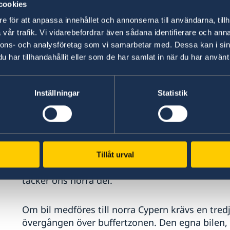
cookies
e för att anpassa innehållet och annonserna till användarna, tillh
Övergång (till fots eller med bil) till eller frå
vår trafik. Vi vidarebefordrar även sådana identifierare och anna
uppvisa giltigt EU-pass eller nationellt id-kort. 
nnons- och analysföretag som vi samarbetar med. Dessa kan i sin
Regulation 866/2004) anger villkoren för passag
har tillhandahållit eller som de har samlat in när du har använt 
öns båda delar. Det finns vidare regler för vilk
drycker och andra varor som kan köpas och med
uppdaterad information om förordningen finn
Inställningar
Statistik
representationskontor i Cypern:
European Comm
samt EU-kommissionens centrala hemsida:
Gre
Hyrda bilar kan medföras till den norra delen, m
reda på vad som gäller kring bilförsäkring. Amb
Tillåt urval
hyrbilsföretag på regeringskontrollerat territ
täcker öns norra del.
Om bil medföres till norra Cypern krävs en tred
övergången över buffertzonen. Den egna bilen, 