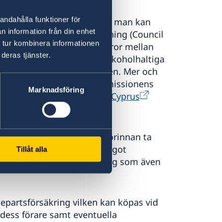
andahålla funktioner för
n den norra sidan är möjlig om man kan
n information från din enhet
EU:s s.k. Gröna linje-förordning (Council
 tur kombinera informationen
e av personer och vissa varor mellan
deras tjänster.
a mängder av tobaksvaror, alkoholhaltiga
föras över den gröna linjen. Mer och
s på hemsidan för EU-kommissionens
Marknadsföring
ission Representation in Cyprus
en Line Regulation
en det är viktigt att dessförinnan ta
assaden känner inte till något
Tillåt alla
orium som erbjuder försäkring som även
jepartsförsäkring vilken kan köpas vid
dess förare samt eventuella