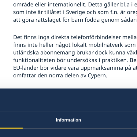
område eller internationellt. Detta gäller bl.a
som inte är tillåtet i Sverige och som f.n. är oreg
att göra rättsläget för barn födda genom såda
Det finns inga direkta telefonförbindelser mell
finns inte heller något lokalt mobilnätverk som
utländska abonnemang brukar dock kunna växl
funktionaliteten bör undersökas i praktiken.
EU-länder bör vidare vara uppmärksamma på at
omfattar den norra delen av Cypern.
Inresa och övergångar – se till att bilförsäkr
Gällande inresa till Cypern föreskriver Republik
inreseflygplatserna i landet är Larnaka och Pafo
Information
Cypern och som har direktförbindelser enbart med
ned Republiken Cyperns lagstiftning. Inresor t