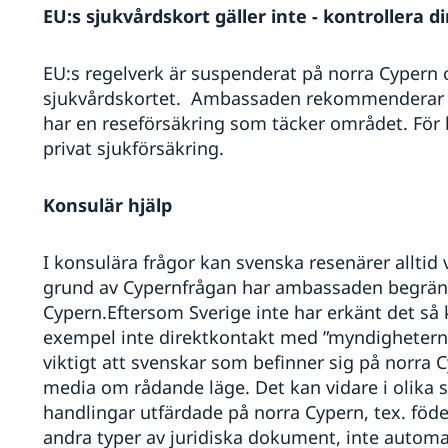
EU:s sjukvårdskort gäller inte - kontrollera d
EU:s regelverk är suspenderat på norra Cypern o
sjukvårdskortet. Ambassaden rekommenderar där
har en reseförsäkring som täcker området. För
privat sjukförsäkring.
Konsulär hjälp
I konsulära frågor kan svenska resenärer alltid
grund av Cypernfrågan har ambassaden begränsa
Cypern.Eftersom Sverige inte har erkänt det så
exempel inte direktkontakt med ”myndigheterna”
viktigt att svenskar som befinner sig på norra C
media om rådande läge. Det kan vidare i olik
handlingar utfärdade på norra Cypern, tex. föde
andra typer av juridiska dokument, inte automa