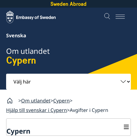
Sweden Abroad
Svenska
Om utlandet
Cypern
Välj
här
Om utlandet
Cypern
Hjälp till svenskar i Cypern
Avgifter i Cypern
Cypern