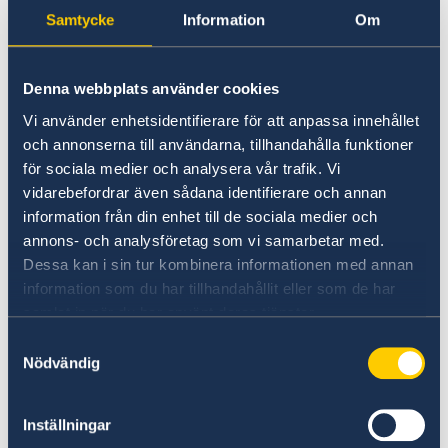
Hälso- och sjukvård
Samtycke
Information
Om
Lokala lagar och sedvänjor
Kriminalitet och personlig säkerhet
Utlämnande av pass eller nationellt id-kort som
Trafiksäkerhet
Denna webbplats använder cookies
utfärdats av annan myndighet - SEK 200 / EUR
Försäkringsskydd
Övriga upplysningar
18
Vi använder enhetsidentifierare för att anpassa innehållet
Resa med barn
och annonserna till användarna, tillhandahålla funktioner
för sociala medier och analysera vår trafik. Vi
Körkort - SEK 450 / EUR 40
vidarebefordrar även sådana identifierare och annan
information från din enhet till de sociala medier och
annons- och analysföretag som vi samarbetar med.
Utlämningsavgift för körkort som initierats och
Dessa kan i sin tur kombinera informationen med annan
betalats i Sverige - SEK 200 / EUR 18
information som du har tillhandahållit eller som de har
samlat in när du har använt deras tjänster.
Annat intyg/vidimerad kopia - SEK 200 / EUR 18
Samtyckesval
Nödvändig
Hindersprövning - SEK 200 / EUR 18
Inställningar