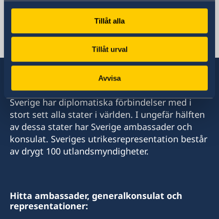
Sveriges ambassad
Tillåt alla
Cypern, Nicosia
Tillåt urval
Avvisa
Sverige har diplomatiska förbindelser med i
stort sett alla stater i världen. I ungefär hälften
av dessa stater har Sverige ambassader och
konsulat. Sveriges utrikesrepresentation består
av drygt 100 utlandsmyndigheter.
Hitta ambassader, generalkonsulat och
representationer: