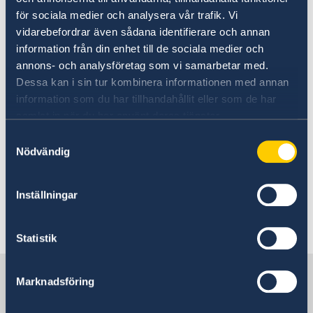
In- och utresebestämmelser
regeringens proposition Arv i internationella
för sociala medier och analysera vår trafik. Vi
Hälso- och sjukvård
situationer, Prop. 2014/15:105.
vidarebefordrar även sådana identifierare och annan
Lokala lagar och sedvänjor
information från din enhet till de sociala medier och
Kriminalitet och personlig säkerhet
Trafiksäkerhet
Skatteverkets webbplats
annons- och analysföretag som vi samarbetar med.
Försäkringsskydd
Dessa kan i sin tur kombinera informationen med annan
Övriga upplysningar
information som du har tillhandahållit eller som de har
Ansök om europeiskt arvsintyg
Resa med barn
samlat in när du har använt deras tjänster.
Samtyckesval
Regeringens faktablad om arv i internationella
Nödvändig
situationer
Inställningar
Regeringens Proposition 2014/15:105 om arv i
internationella situationer
Statistik
Sverige i Cypern
Marknadsföring