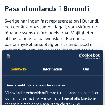
Rösta i Burundi
Pass utomlands i Burundi
Hjälp till svenskar i Burundi
Rösta i Burundi
Sverige har ingen fast representation i Burundi,
Pass utomlands
Akut hjälp
och det är ambassaden i Kigali, som sköter de
Hjälp kring medborgarskap
löpande svenska förbindelserna. Möjligheten
att bistå nödställda svenskar i Burundi är
Reseinformation
därför mycket små. Belgien har ambassad i
Utvecklingssamarbete
Ambassadens reseinformation
Bujumbura och kan ge visst konsulärt stöd till
Aktuella händelser
Inför resan
EU-medborgare. Svenska medborgare som
Allmänna säkerhetsläget
uppehåller sig i Burundi uppmanas anmäla sig
Behöver jag visum?
Terrorism
Terrorism och turism
till Belgiens ambassad. Se kontaktuppgifter
Naturförhållanden och katastrofer
Samtycke
Information
Om
nedan:
In- och utresebestämmelser
Hälso- och sjukvård
Lokala lagar och sedvänjor
Denna webbplats använder cookies
Embassy of Belgium
Kriminalitet och personlig säkerhet
Boulevard de Liberté 9
Vi använder enhetsidentifierare för att anpassa innehållet
Trafiksäkerhet
Bujumbura, Burundi
och annonserna till användarna, tillhandahålla funktioner
Tel: +257 22 22 3266, 22 22 6176
för sociala medier och analysera vår trafik. Vi