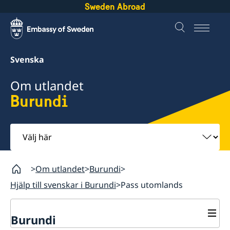
Sweden Abroad
Svenska
Om utlandet
Burundi
Välj
här
Om utlandet
Burundi
Hjälp till svenskar i Burundi
Pass utomlands
Burundi