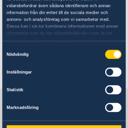
vidarebefordrar även sådana identifierare och annan
E-post till Belgiens ambassad
information från din enhet till de sociala medier och
annons- och analysföretag som vi samarbetar med.
Dessa kan i sin tur kombinera informationen med annan
Pass utomlands
information som du har tillhandahållit eller som de har
samlat in när du har använt deras tjänster.
Här finns grundläggande information som
Samtyckesval
gäller för alla länder. I vissa länder gäller
Nödvändig
dessutom ytterligare villkor. Kontakta ansvarig
ambassad för mer information.
Inställningar
Läs mer
Statistik
Sverige i Burundi
Marknadsföring
Sveriges Ambassad