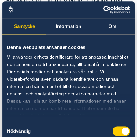
Botswanas export till Sverige är mycket liten
och består framför allt av olika
tillverkningsprodukter.
Samtycke
Information
Om
Några stora företag, bland andra Volvo, Scania,
Atlas Copco och Ericsson, finns representerade
i Botswana.
Denna webbplats använder cookies
Vi använder enhetsidentifierare för att anpassa innehållet
och annonserna till användarna, tillhandahålla funktioner
Den inhemska botswanska marknaden är bara
för sociala medier och analysera vår trafik. Vi
1,8 miljoner invånare, men det kan i viss mån
vidarebefordrar även sådana identifierare och annan
uppvägas av Botswanas medlemsskap i SACU,
information från din enhet till de sociala medier och
Southern African Customs Union. SACU ger
annons- och analysföretag som vi samarbetar med.
möjlighet till tullfri handel med alla SACU-
Dessa kan i sin tur kombinera informationen med annan
länder (utöver Botswana även Sydafrika,
information som du har tillhandahållit eller som de har
Namibia, Swaziland och Lesotho), en marknad
samlat in när du har använt deras tjänster.
med drygt 55 miljoner invånare.
Samtyckesval
Nödvändig
SADC:s huvudkontor ligger i Gaborone, vilket