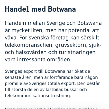
Rösta i Botswana
Handel med Botwana
Hjälp till svenskar i Botswana
Rösta i Botswana
Reseinformation
Handeln mellan Sverige och Botswana
Pass utomlands
Service för svenska företag
Ambassadens reseinformation
är mycket liten, men har potential att
Förnyelse av pass för vuxna
Botsanansk-Svensk Vänförening
Aktuella händelser
Inför resan
Business Sweden
Förnyelse av pass för barn under 18 år
Hjälp kring medborgarskap
växa. För svenska företag kan särskilt
Allmänna säkerhetsläget
Handel med Botwana
Samordningsnummer
Akut hjälp
telekombranschen, gruvsektorn, sjuk-
Terrorism
Nationellt id-kort
Naturförhållanden och katastrofer
och hälsovården och turistnäringen
Provisoriskt pass
In- och utresebestämmelser
Ansökan om pass för barn under 18 år
vara intressanta områden.
Hälso- och sjukvård
Lokala lagar och sedvänjor
Sveriges export till Botswana har ökat de
Kriminalitet och personlig säkerhet
Trafiksäkerhet
senaste åren, men är fortfarande bara någon
Resa i landet
promille av Sveriges totala export. Den består
Om Botswana
till största delen av lastbilar, bussar och
telekommunikationsutrustning.