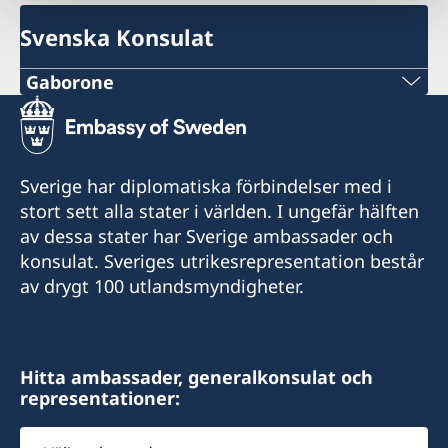
Svenska Konsulat
Gaborone
Telefon
+267 393 13 58
Sverige har diplomatiska förbindelser med i
E-post
stort sett alla stater i världen. I ungefär hälften
av dessa stater har Sverige ambassader och
kent@sanitas.co.bw
konsulat. Sveriges utrikesrepresentation består
Sanitas Nursery
av drygt 100 utlandsmyndigheter.
Gaborone Dam Site
Gaborone
Hitta ambassader, generalkonsulat och
Endast förbokade möten
representationer:
Honorärkonsul
Välj