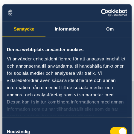
Rösta i Botswana
Reseinformation
Business Sweden i Sydafrika täcker
Pass utomlands
Service för svenska företag
Ambassadens reseinformation
även Botswana
Förnyelse av pass för vuxna
Botsanansk-Svensk Vänförening
Aktuella händelser
Inför resan
Business Sweden
Förnyelse av pass för barn under 18 år
Hjälp kring medborgarskap
Samtycke
Information
Om
Allmänna säkerhetsläget
Handel med Botwana
Samordningsnummer
Business Sweden i Sydafrika
Akut hjälp
Terrorism
Nationellt id-kort
Naturförhållanden och katastrofer
Provisoriskt pass
Denna webbplats använder cookies
In- och utresebestämmelser
Business Sweden i Sydafrika
arbetar med att
Ansökan om pass för barn under 18 år
Hälso- och sjukvård
Vi använder enhetsidentifierare för att anpassa innehållet
främja handelsrelationer mellan Sverige och
Lokala lagar och sedvänjor
och annonserna till användarna, tillhandahålla funktioner
södra Afrika.
Kriminalitet och personlig säkerhet
för sociala medier och analysera vår trafik. Vi
Trafiksäkerhet
vidarebefordrar även sådana identifierare och annan
Resa i landet
information från din enhet till de sociala medier och
Sverige i Botswana
Om Botswana
annons- och analysföretag som vi samarbetar med.
Dessa kan i sin tur kombinera informationen med annan
information som du har tillhandahållit eller som de har
Sveriges Ambassad
samlat in när du har använt deras tjänster.
Samtyckesval
Sydafrika, Pretoria
Nödvändig