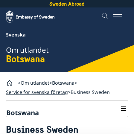
Sweden Abroad
Svenska
Om utlandet
Botswana
Om utlandet
Botswana
Service för svenska företag
Business Sweden
Botswana
Rösta i Botswana
Business Sweden
Hjälp till svenskar i Botswana