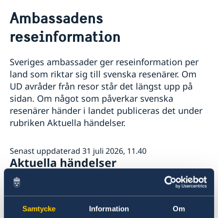
Rösta i Bermuda
Ambassadens
Hjälp till svenskar i Bermuda
reseinformation
Rösta i Bermuda
Reseinformation
Pass i Bermuda
Ambassadens reseinformation
Sveriges ambassader ger reseinformation per
Aktuella händelser
land som riktar sig till svenska resenärer. Om
UD avråder från resor står det längst upp på
sidan. Om något som påverkar svenska
resenärer händer i landet publiceras det under
rubriken Aktuella händelser.
Senast uppdaterad 31 juli 2026, 11.40
Aktuella händelser
För närvarande finns inga aktuella händelser
att rapportera.
Samtycke
Information
Om