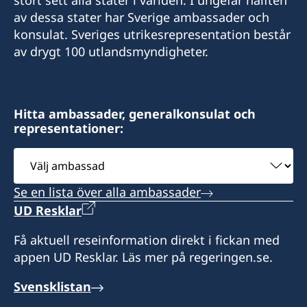
stort sett alla stater i världen. I ungefär hälften
av dessa stater har Sverige ambassader och
hamilton@consulateofsweden.org
konsulat. Sveriges utrikesrepresentation består
100 Pitts Bay Road,"Waterloo House", 3rd Floor,
av drygt 100 utlandsmyndigheter.
Pembroke, HM08,
Bermuda
Hitta ambassader, generalkonsulat och
Distrikt: Bermuda.
representationer:
Tidsbokning krävs.
Välj
ambassad
Se en lista över alla ambassader
UD Resklar
Få aktuell reseinformation direkt i fickan med
appen UD Resklar. Läs mer på regeringen.se.
Svensklistan