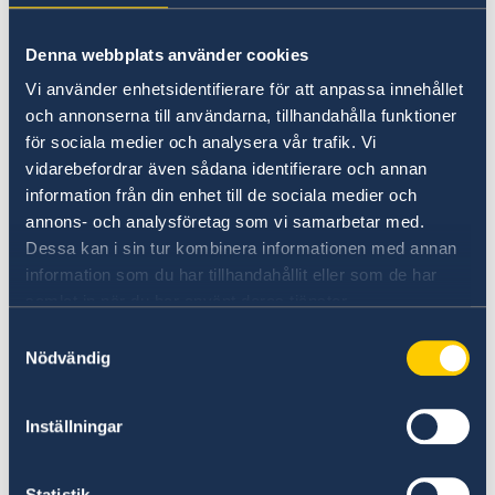
Krisen i Mellanöstern påverkar
Denna webbplats använder cookies
flygtrafiken
Vi använder enhetsidentifierare för att anpassa innehållet
och annonserna till användarna, tillhandahålla funktioner
Minskad tillgång till flygbränsle till följd av
för sociala medier och analysera vår trafik. Vi
krisen i Mellanöstern leder till såväl större som
vidarebefordrar även sådana identifierare och annan
mindre störningar i flygtrafiken. Det är därför
information från din enhet till de sociala medier och
viktigt att hålla sig informerad vid flygresor
annons- och analysföretag som vi samarbetar med.
utomlands, särskilt utanför EU.
Dessa kan i sin tur kombinera informationen med annan
Förutsättningarna kan ändras med kort varsel
information som du har tillhandahållit eller som de har
samlat in när du har använt deras tjänster.
som till exempel att flyg kan ställas in,
dirigeras om och biljettpriser plötsligt öka. Det
Samtyckesval
Nödvändig
är därför angeläget att varje resenär har goda
marginaler vid flygresor, både vad gäller pengar
och tid, för att kunna hantera dessa
Inställningar
osäkerheter i flygtrafiken.
Statistik