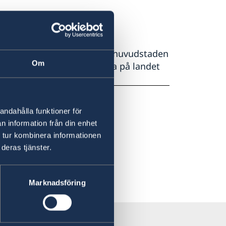
r är vanligt förekommande i huvudstaden
Om
ärskilt i rondeller. Vägarna på landet
andahålla funktioner för
n information från din enhet
 tur kombinera informationen
deras tjänster.
Marknadsföring