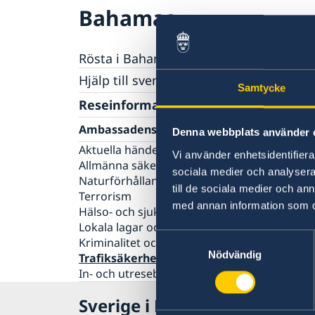
Bahamas
Rösta i Bahamas
Hjälp till svenskar i Bahamas
Samtycke
Rösta i Bahamas
Reseinformation
Pass utomlands
Ambassadens reseinformation
Denna webbplats använder 
Förlust av pass
Gifta sig utomlands
Aktuella händelser
Vi använder enhetsidentifierar
Provisoriskt pass
Avgifter
Allmänna säkerhetsläget
sociala medier och analysera 
Legaliseringar/apostille
Naturförhållanden och katastrofer
till de sociala medier och a
Terrorism
med annan information som du 
Hälso- och sjukvård
Lokala lagar och sedvänjor
Samtyckesval
Kriminalitet och personlig säkerhet
Nödvändig
Trafiksäkerhet
In- och utresebestämmelser
Sverige i Bahamas