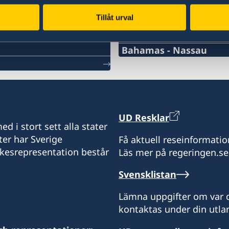
Tillåt urval
Svenska konsulat
Bahamas - Nassau
Telefonnummer konsulat
1-242-326 28 17
Emailadress konsulat
UD Resklar
d i stort sett alla stater
Nassau.swecons@ldcc.cc,
ter har Sverige
Få aktuell reseinformatio
ikesrepresentation består
Läs mer på regeringen.se
Sveriges Generalkonsulat
1 Bay Shore Close
Svensklistan
West Bay Str.
Nassau
Lämna uppgifter om var d
Bahamas
kontaktas under din utlan
Honorärkonsul