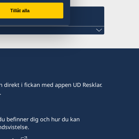
Tillåt alla
 john@skylineconstructionltd.com
n direkt i fickan med appen UD Resklar.
.
u befinner dig och hur du kan
dsvistelse.