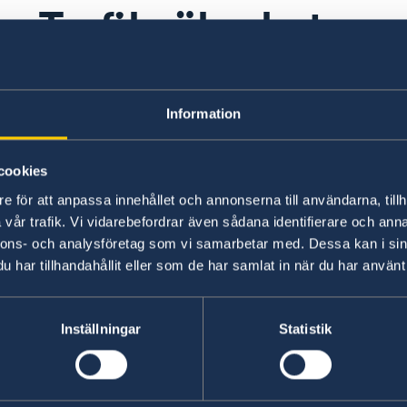
Trafiksäkerhet
Det är vänstertrafik i landet. Trafikstockninga
Information
Nassau och aggressivt beteende uppvisas ofta, s
kan vara smala, kurviga och i dåligt skick.
cookies
Senast uppdaterad 09 juli 2026, 10.50
e för att anpassa innehållet och annonserna till användarna, tillh
vår trafik. Vi vidarebefordrar även sådana identifierare och anna
nnons- och analysföretag som vi samarbetar med. Dessa kan i sin
har tillhandahållit eller som de har samlat in när du har använt 
Inställningar
Statistik