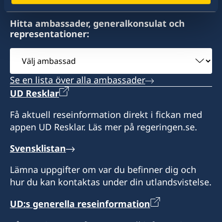
1 Bay Shore Close
West Bay Str.
Hitta ambassader, generalkonsulat och
Nassau
representationer:
Bahamas
Välj
Honorärkonsul
ambassad
Se en lista över alla ambassader
John Wiberg
UD Resklar
Honorär vice-konsul
Få aktuell reseinformation direkt i fickan med
appen UD Resklar. Läs mer på regeringen.se.
Sofia Wiberg
Svensklistan
Lämna uppgifter om var du befinner dig och
hur du kan kontaktas under din utlandsvistelse.
UD:s generella reseinformation