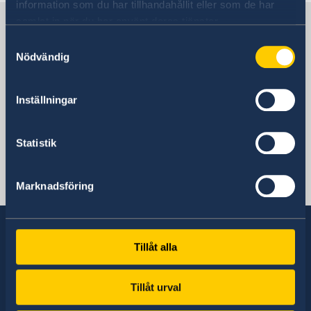
information som du har tillhandahållit eller som de har
Sverige i Bahamas
samlat in när du har använt deras tjänster.
Samtyckesval
Nödvändig
Sveriges ambassad
Inställningar
Bahamas, Stockholm
Statistik
Svenska konsulat
Marknadsföring
Bahamas - Nassau
Telefonnummer konsulat
1-242-326 28 17
Tillåt alla
Sverige har diplomatiska förbindelser med i
Emailadress konsulat
stort sett alla stater i världen. I ungefär hälften
Tillåt urval
av dessa stater har Sverige ambassader och
Nassau.swecons@ldcc.cc,