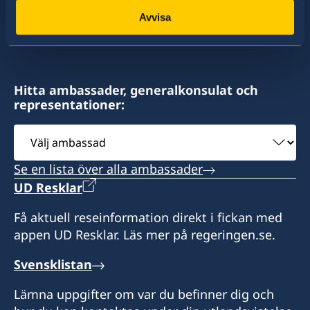
konsulat. Sveriges utrikesrepresentation består
john@skylineconstructionltd.com
Avvisa
av drygt 100 utlandsmyndigheter.
Sveriges Generalkonsulat
1 Bay Shore Close
West Bay Str.
Hitta ambassader, generalkonsulat och
Nassau
representationer:
Bahamas
Välj
Honorärkonsul
ambassad
Se en lista över alla ambassader
John Wiberg
UD Resklar
Honorär vice-konsul
Få aktuell reseinformation direkt i fickan med
appen UD Resklar. Läs mer på regeringen.se.
Sofia Wiberg
Svensklistan
Lämna uppgifter om var du befinner dig och