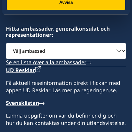
Sveriges konsulat:
av drygt 100 utlandsmyndigheter.
Avvisa
c/o Kids Kube
Redcliffe Street
St John´s
Hitta ambassader, generalkonsulat och
Antigua
representationer:
Expeditionstid: besök endast efter
Välj
överenskommelse i förväg
ambassad
Se en lista över alla ambassader
Honorärkonsul
UD Resklar
Victoria George
Få aktuell reseinformation direkt i fickan med
appen UD Resklar. Läs mer på regeringen.se.
Svensklistan
Lämna uppgifter om var du befinner dig och
hur du kan kontaktas under din utlandsvistelse.