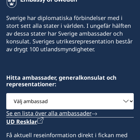
+1 (268)562 5050
Sverige har diplomatiska förbindelser med i
Emailadress konsulat
stort sett alla stater i världen. I ungefär hälften
av dessa stater har Sverige ambassader och
swe.antigua@gmail.com
konsulat. Sveriges utrikesrepresentation består
Sveriges konsulat:
av drygt 100 utlandsmyndigheter.
c/o Kids Kube
Redcliffe Street
St John´s
Hitta ambassader, generalkonsulat och
Antigua
representationer:
Expeditionstid: besök endast efter
Välj
överenskommelse i förväg
ambassad
Se en lista över alla ambassader
Honorärkonsul
UD Resklar
Victoria George
Få aktuell reseinformation direkt i fickan med