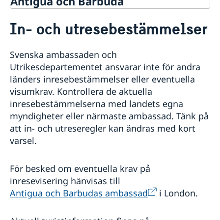
Antigua och Barbuda
Rösta i Antigua och Barbuda
In- och utresebestämmelser
Hjälp till svenskar i Antigua och Barbuda
Rösta i Antigua och Barbuda
Reseinformation
Svenska ambassaden och
Pass utomlands
Ambassadens reseinformation
Utrikesdepartementet ansvarar inte för andra
Förlust av pass
Legaliseringar/apostille
Aktuella händelser
länders inresebestämmelser eller eventuella
Avgifter
Allmänna säkerhetsläget
visumkrav. Kontrollera de aktuella
Gifta sig utomlands
Terrorism
inresebestämmelserna med landets egna
Naturförhållanden och katastrofer
myndigheter eller närmaste ambassad. Tänk på
Trafiksäkerhet
att in- och utreseregler kan ändras med kort
Kriminalitet och personlig säkerhet
varsel.
Lokala lagar och sedvänjor
Hälso- och sjukvård
In- och utresebestämmelser
För besked om eventuella krav på
inresevisering hänvisas till
Antigua och Barbudas ambassad
i London.