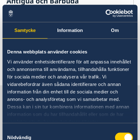
Antigua och Barbuda
Rösta i Antigua och Barbuda
Aktuella händelser
Hjälp till svenskar i Antigua och Barbuda
Rösta i Antigua och Barbuda
Reseinformation
Samtycke
Information
Om
Pass utomlands
För närvarande finns inga aktuella händelser
Ambassadens reseinformation
att rapportera.
Förlust av pass
Legaliseringar/apostille
Aktuella händelser
Denna webbplats använder cookies
Avgifter
Allmänna säkerhetsläget
Gifta sig utomlands
Vi använder enhetsidentifierare för att anpassa innehållet
Terrorism
och annonserna till användarna, tillhandahålla funktioner
Naturförhållanden och katastrofer
Senast uppdaterad 09 juli 2026, 10.49
Trafiksäkerhet
för sociala medier och analysera vår trafik. Vi
Kriminalitet och personlig säkerhet
vidarebefordrar även sådana identifierare och annan
Lokala lagar och sedvänjor
information från din enhet till de sociala medier och
Sverige i Antigua och Barbuda
Hälso- och sjukvård
annons- och analysföretag som vi samarbetar med.
In- och utresebestämmelser
Dessa kan i sin tur kombinera informationen med annan
information som du har tillhandahållit eller som de har
Sveriges ambassad
samlat in när du har använt deras tjänster.
Samtyckesval
Nödvändig
Antigua och Barbuda, Stockholm