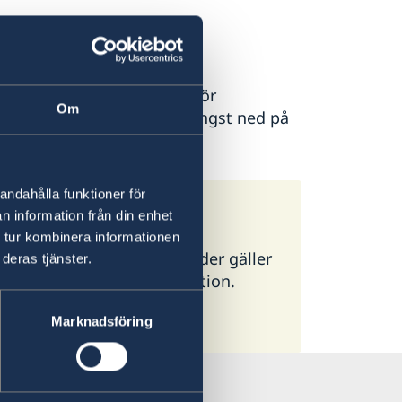
ion. Kontakta ambassaden för
Om
till ambassaden hittar du längst ned på
andahålla funktioner för
n information från din enhet
 tur kombinera informationen
ör alla länder. I vissa länder gäller
deras tjänster.
g ambassad för mer information.
Marknadsföring