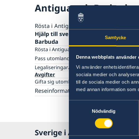
Antigua och Barbuda
Rösta i Antigua och Barbuda
Hjälp till svenskar i Antigua och
Samtycke
Barbuda
Rösta i Antigua och Barbuda
Denna webbplats använder 
Pass utomlands
Förlust av pass
Legaliseringar/apostille
Vi använder enhetsidentifierar
Avgifter
sociala medier och analysera 
Gifta sig utomlands
till de sociala medier och a
med annan information som du 
Reseinformation
Ambassadens reseinformation
Samtyckesval
Aktuella händelser
Nödvändig
Allmänna säkerhetsläget
Terrorism
Sverige i Antigua och Barbu
Naturförhållanden och katastrofer
Trafiksäkerhet