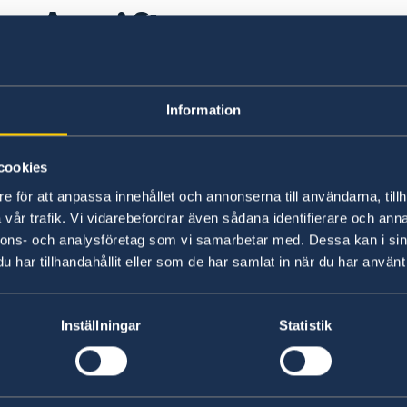
Avgifter
Här finns för närvarande ingen lokal informat
Information
information om eventuella lokala villkor. Länk 
sidan.
cookies
e för att anpassa innehållet och annonserna till användarna, tillh
Avgifter
vår trafik. Vi vidarebefordrar även sådana identifierare och anna
nnons- och analysföretag som vi samarbetar med. Dessa kan i sin
Här finns grundläggande information som gäller f
har tillhandahållit eller som de har samlat in när du har använt 
dessutom ytterligare villkor. Kontakta ansvari
Inställningar
Statistik
Läs mer
da