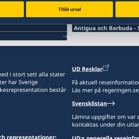
Tillåt urval
Svenska konsulat
Antigua och Barbuda - 
Telefonnummer konsulat
+1 (268)562 5050
Emailadress konsulat
UD Resklar
d i stort sett alla stater
swe.antigua@gmail.com
ter har Sverige
Få aktuell reseinformatio
ikesrepresentation består
Läs mer på regeringen.se
Sveriges konsulat:
c/o Kids Kube
Svensklistan
Redcliffe Street
St John´s
Lämna uppgifter om var d
Antigua
kontaktas under din utlan
Expeditionstid: besök en
ch representationer:
UD:s generella reseinf