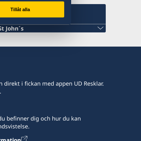
Tillåt alla
St John´s
n direkt i fickan med appen UD Resklar.
.
u befinner dig och hur du kan
dsvistelse.
dast efter överenskommelse i förväg
ormation