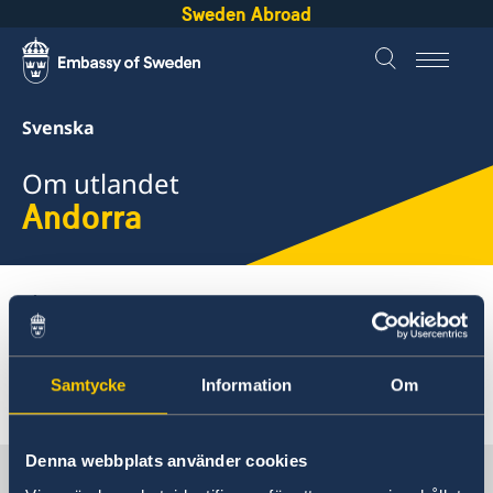
Sweden Abroad
Svenska
Om utlandet
Andorra
Om utlandet
Stadsmiljö
Stadsmiljö
Samtycke
Information
Om
Denna webbplats använder cookies
Sverige i Andorra