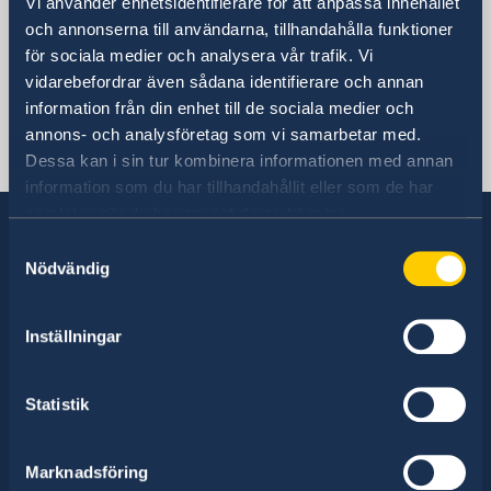
Vi använder enhetsidentifierare för att anpassa innehållet
och annonserna till användarna, tillhandahålla funktioner
för sociala medier och analysera vår trafik. Vi
Sveriges ambassad
vidarebefordrar även sådana identifierare och annan
information från din enhet till de sociala medier och
annons- och analysföretag som vi samarbetar med.
Svenska konsulat
Dessa kan i sin tur kombinera informationen med annan
information som du har tillhandahållit eller som de har
samlat in när du har använt deras tjänster.
Samtyckesval
Nödvändig
Sverige har diplomatiska förbindelser med i
stort sett alla stater i världen. I ungefär hälften
Inställningar
av dessa stater har Sverige ambassader och
konsulat. Sveriges utrikesrepresentation består
av drygt 100 utlandsmyndigheter.
Statistik
Marknadsföring