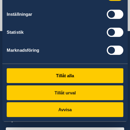
Inställningar
Svenska konsulat
Statistik
Marknadsföring
Sverige har diplomatiska förbindelser med i
stort sett alla stater i världen. I ungefär hälften
av dessa stater har Sverige ambassader och
Tillåt alla
konsulat. Sveriges utrikesrepresentation består
av drygt 100 utlandsmyndigheter.
Tillåt urval
Avvisa
Hitta ambassader, generalkonsulat och
representationer: