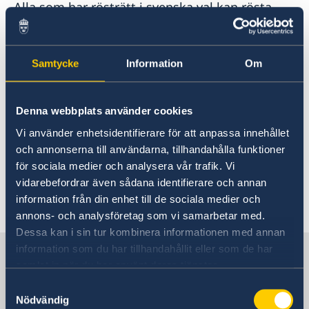
Alla som har rösträtt i svenska val kan rösta
från utlandet, antingen genom att förtidsrösta
på plats eller genom att brevrösta. Det går
dock aldrig rösta på valdagen från utlandet.
Samtycke
Information
Om
På den här sidan kommer ambassaden att
Denna webbplats använder cookies
informera om vilka platser, datum och tider
som gäller för röstmottagning i landet i god tid
Vi använder enhetsidentifierare för att anpassa innehållet
före valet. På regeringens webbplats hittar du
och annonserna till användarna, tillhandahålla funktioner
mer information om vem som kan rösta, hur du
för sociala medier och analysera vår trafik. Vi
kan rösta och anmälan till röstlängden:
vidarebefordrar även sådana identifierare och annan
information från din enhet till de sociala medier och
Regeringen.se - Rösta i utlandet
annons- och analysföretag som vi samarbetar med.
Dessa kan i sin tur kombinera informationen med annan
information som du har tillhandahållit eller som de har
Sverige i Andorra
samlat in när du har använt deras tjänster.
Samtyckesval
Sveriges ambassad
Nödvändig