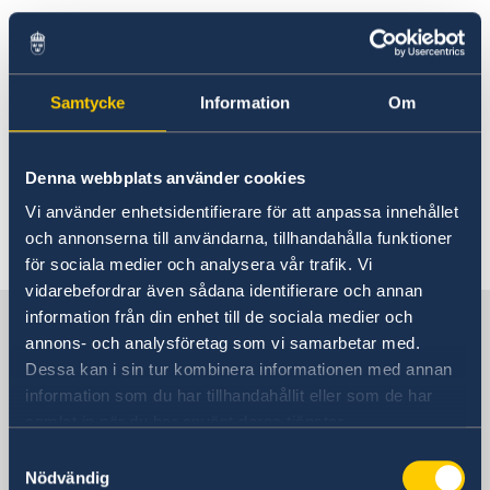
Rösta i Östtimor
Medborgarskap
Hjälp till svenskar i Östtimor
Rösta i Östtimor
För information om medborgarskap kontakta
Akut hjälp
Samtycke
Information
Om
Pass i Östtimor
Sveriges ambassad i Jakarta.
Medborgarskap
Reseinformation
Denna webbplats använder cookies
Information om medborgarskap i Indonesien.
Vi använder enhetsidentifierare för att anpassa innehållet
Ambassaden reseinformation
och annonserna till användarna, tillhandahålla funktioner
Senast uppdaterad 14 apr. 2026, 11.15
Aktuella händelser
för sociala medier och analysera vår trafik. Vi
Allmänna säkerhetsläget
vidarebefordrar även sådana identifierare och annan
Terrorism
information från din enhet till de sociala medier och
Sverige i Östtimor
Naturförhållanden och katastrofer
annons- och analysföretag som vi samarbetar med.
Hälso- och sjukvård
Lokala lagar och sedvänjor
Dessa kan i sin tur kombinera informationen med annan
In- och utresebestämmelser
Sveriges ambassad
information som du har tillhandahållit eller som de har
Kriminalitet och personlig säkerhet
samlat in när du har använt deras tjänster.
Trafiksäkerhet
Samtyckesval
Resa i landet
Indonesien, Jakarta
Nödvändig