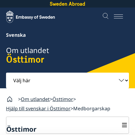
Sweden Abroad
Svenska
Om utlandet
Östtimor
Välj
här
Om utlandet
Östtimor
Hjälp till svenskar i Östtimor
Medborgarskap
Östtimor