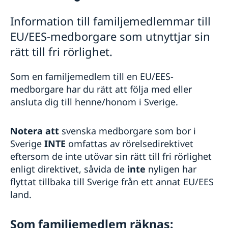
Besöka Sverige
Information till familjemedlemmar till
Allmän information Schengenvisum
Flytta till någon i Sverige
EU/EES-medborgare som utnyttjar sin
Studera i Sverige
Dokument som krävs
Arbeta i Sverige
rätt till fri rörlighet.
Medicinsk reseförsäkring
Besöka släkt och vänner
EU-familjemedlemmar
Om din ansökan beviljas
Affärsbesök/Konferens
Uppehållstillståndskort
Överklaga
Som en familjemedlem till en EU/EES-
Officiell tjänsteresa
Avgifter
Besök släkt och vänner längre än 90 dagar
Sport- och kulturbesök
medborgare har du rätt att följa med eller
FAQ
Turistbesök
ansluta dig till henne/honom i Sverige.
Minderåriga (Under 18 år)
Notera att
svenska medborgare som bor i
Sverige
INTE
omfattas av rörelsedirektivet
eftersom de inte utövar sin rätt till fri rörlighet
enligt direktivet, såvida de
inte
nyligen har
flyttat tillbaka till Sverige från ett annat EU/EES
land.
Som familjemedlem räknas: