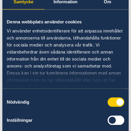
Samtycke
Information
Om
familjemedlems pass eller nationellt ID-kort
samt ett dokument som visar er relation. Du får
vanligtvis en tid för att lämna in ansökan inom
Denna webbplats använder cookies
några arbetsdagar.
Vi använder enhetsidentifierare för att anpassa innehållet
och annonserna till användarna, tillhandahålla funktioner
Besök ambassaden
för sociala medier och analysera vår trafik. Vi
vidarebefordrar även sådana identifierare och annan
Varje familjemedlem som inte är EU-
information från din enhet till de sociala medier och
annons- och analysföretag som vi samarbetar med.
medborgare, även barn, behöver lämna in en
Dessa kan i sin tur kombinera informationen med annan
egen ansökan. Alla familjemedlemmar till en
information som du har tillhandahållit eller som de har
EU-medborgare måste lämna in följande
samlat in när du har använt deras tjänster.
dokument vid besöket på ambassaden.
Samtyckesval
Nödvändig
1.
Ansökningsblankett
Inställningar
2.
Ditt pass eller resedokument
. Passet måste
ha två tomma sidor.