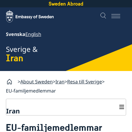
Sweden Abroad
Svenska
English
Sverige &
Iran
About Sweden
Iran
Resa till Sverige
EU-familjemedlemmar
Iran
Resa till Sverige
EU-familjemedlemmar
Boka tid