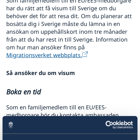
Som familjemedlem till en EU/EES-medborgare
har du rätt att få visum till Sverige om du
behöver det för att resa dit. Om du planerar att
bosätta dig i Sverige måste du lämna in en
ansökan om uppehållskort inom tre månader
från att du har rest in till Sverige. Information
om hur man ansöker finns på
Migrationsverket webbplats.
Så ansöker du om visum
Boka en tid
Som en familjemedlem till en EU/EES-
medborgare bör du kontakta ambassaden
direkt på
ambassaden.teheran-visum@gov.se
för att få en tid. I e-postmeddelandet ska du
bifoga en kopia av ditt pass, din