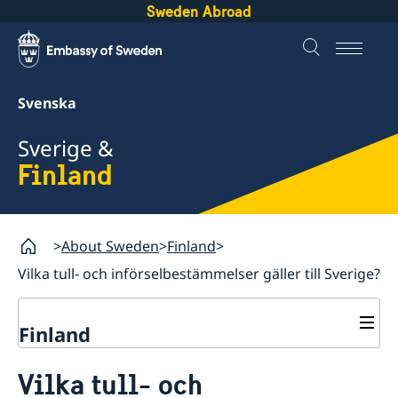
Sweden Abroad
Svenska
Sverige &
Finland
About Sweden
Finland
Vilka tull- och införselbestämmelser gäller till Sverige?
Finland
Ska du till Sverige?
Vilka tull- och
Besöka Sverige
Handel med och investeringar i Sverige