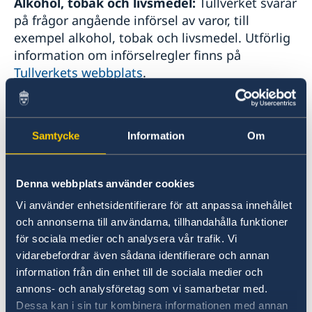
Alkohol, tobak och livsmedel:
Tullverket svarar
på frågor angående införsel av varor, till
exempel alkohol, tobak och livsmedel. Utförlig
information om införselregler finns på
Tullverkets webbplats
.
Vapen och ammunition:
Upplysning om vilka
regler som gäller vid in- och utförsel av vapen
Samtycke
Information
Om
och ammunition finns på
Tullverkets webbplats
.
Denna webbplats använder cookies
Tull- och införselbestämmelser i samband
Vi använder enhetsidentifierare för att anpassa innehållet
med flytt till Sverige:
Inom EU gäller fri
och annonserna till användarna, tillhandahålla funktioner
rörlighet för varor och du behöver därför
för sociala medier och analysera vår trafik. Vi
normalt inte anmäla dina flyttsaker till
vidarebefordrar även sådana identifierare och annan
Tullverket. Anmälningsplikt gäller dock för
information från din enhet till de sociala medier och
tillhörigheter som det finns särskilda
annons- och analysföretag som vi samarbetar med.
Dessa kan i sin tur kombinera informationen med annan
införselbestämmelser för, till exempel fordon,