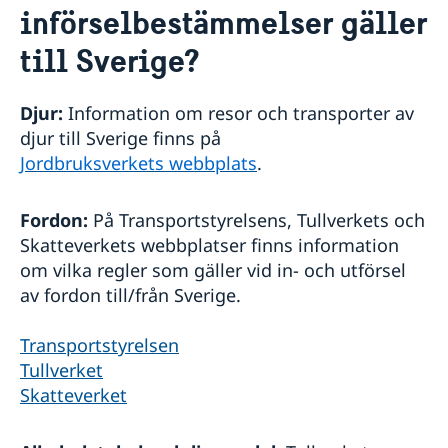
införselbestämmelser gäller
Flytta till Sverige
Arbeta i Sverige
till Sverige?
Studera i Sverige
Djur:
Information om resor och transporter av
djur till Sverige finns på
Jordbruksverkets webbplats
.
Fordon:
På Transportstyrelsens, Tullverkets och
Skatteverkets webbplatser finns information
om vilka regler som gäller vid in- och utförsel
av fordon till/från Sverige.
Transportstyrelsen
Tullverket
Skatteverket