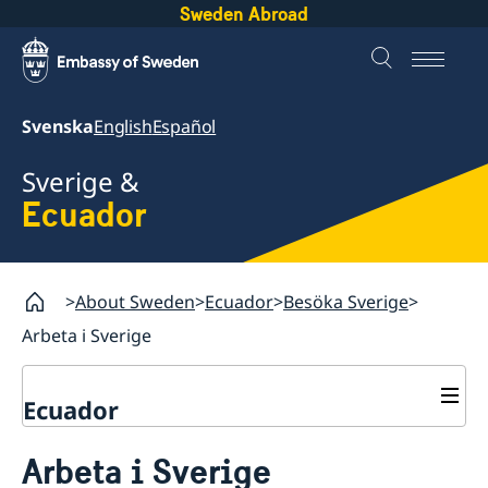
Sweden Abroad
Svenska
English
Español
Sverige &
Ecuador
About Sweden
Ecuador
Besöka Sverige
Arbeta i Sverige
Ecuador
Besöka Sverige
Arbeta i Sverige
Visum till Sverige