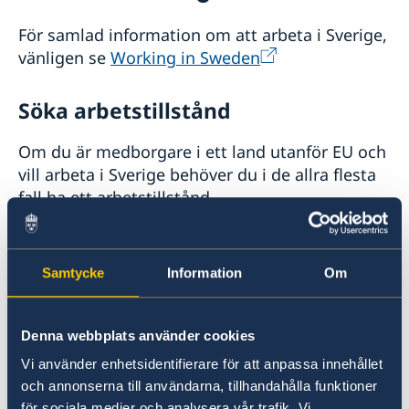
Besök längre än 90 dagar
Flytta till någon i Sverige
För samlad information om att arbeta i Sverige,
Ansöka om uppehållstillstånd för familjeanknytning
Arbeta i Sverige
vänligen se
Working in Sweden
Apply for a residence permit
Studying in Sweden
Söka arbetstillstånd
Om du är medborgare i ett land utanför EU och
vill arbeta i Sverige behöver du i de allra flesta
fall ha ett arbetstillstånd.
Det enklaste och snabbaste sättet att ansöka
om arbetstillstånd är att göra en webbansökan.
Samtycke
Information
Om
Webbansökningar går direkt till
Migrationsverket.
Denna webbplats använder cookies
Vi använder enhetsidentifierare för att anpassa innehållet
Webbansökan på Migrationsverkets webbplats
och annonserna till användarna, tillhandahålla funktioner
för sociala medier och analysera vår trafik. Vi