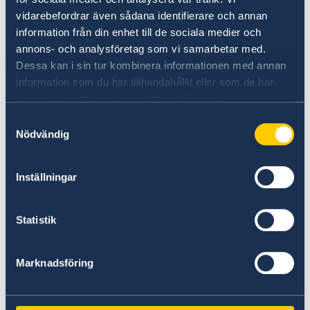
Om du inte kan eller vill använda webbansökan
vidarebefordrar även sådana identifierare och annan
lämnar du istället in ansökningshandlingarna
information från din enhet till de sociala medier och
personligen på svenska ambassaden.
annons- och analysföretag som vi samarbetar med.
Dessa kan i sin tur kombinera informationen med annan
Regler som gäller och dokument
information som du har tillhandahållit eller som de har
som krävs
samlat in när du har använt deras tjänster.
Samtyckesval
Läs om regler, dokument som krävs och hur
Nödvändig
man ansöker på ambassaden i menyn till
vänster.
Inställningar
Du som är intresserad av att arbeta i Sverige
Statistik
hittar dessutom heltäckande information på
webbplatsen Working in Sweden.
Marknadsföring
Working in Sweden