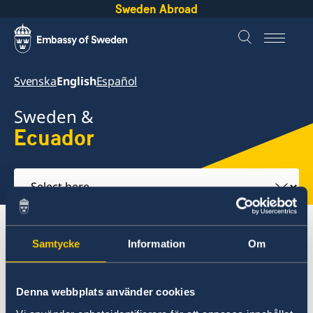
Sweden Abroad
Svenska
English
Español
Sweden &
Ecuador
Select
here
About Sweden
Ecuador
Going to Sweden?(2)
Samtycke
Information
Om
Working in Sweden
Denna webbplats använder cookies
Ecuador