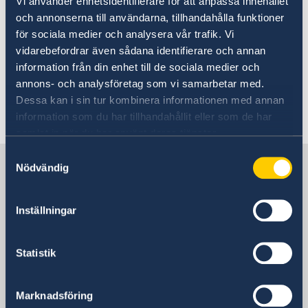
Vi använder enhetsidentifierare för att anpassa innehållet
Going to Sweden?(2)
Working in Sweden
och annonserna till användarna, tillhandahålla funktioner
Visiting Sweden
för sociala medier och analysera vår trafik. Vi
Moving to someone in Sweden
vidarebefordrar även sådana identifierare och annan
No local information is currently available.
information från din enhet till de sociala medier och
Apply for a residence permit
Working in Sweden
Please contact the Embassy for information on
Apply for a work permit
Studying in Sweden
annons- och analysföretag som vi samarbetar med.
any local conditions. A link to the Embassy is
Dessa kan i sin tur kombinera informationen med annan
found at the bottom of the page.
information som du har tillhandahållit eller som de har
samlat in när du har använt deras tjänster.
Samtyckesval
Sweden in Ecuador
Nödvändig
Sweden's mission
Inställningar
Statistik
Colombia, Bogotá
Marknadsföring
Swedish consulates