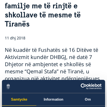
familje me të rinjtë e
Ambasador
Aktuale
shkollave të mesme të
Lajme
Kalendari i aktiviteteve
Tiranës
11 dhj 2018
Në kuadër të Fushatës së 16 Ditëve të
Aktivizmit kundër DHBGJ, në datë 7
Dhjetor në ambjentet e shkollës së
mesme “Qemal Stafa” në Tiranë, u
organizua një aktivitet ndërgjegjësues
me nxënës dhe mësues të kësaj
shkolle.
Samtycke
Information
Om