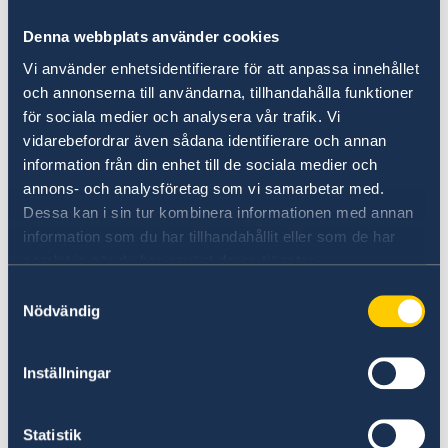
Denna webbplats använder cookies
Vi använder enhetsidentifierare för att anpassa innehållet
och annonserna till användarna, tillhandahålla funktioner
för sociala medier och analysera vår trafik. Vi
vidarebefordrar även sådana identifierare och annan
information från din enhet till de sociala medier och
annons- och analysföretag som vi samarbetar med.
Dessa kan i sin tur kombinera informationen med annan
information som du har tillhandahållit eller som de har
samlat in när du har använt deras tjänster.
Ky aktivitet u organizua nga Programi SCPA
Samtyckesval
dhe u mbështet nga Drejtoria Vendore e
Nödvändig
Policisë Tiranë, Komisariati i Policisë Nr. 3 si
dhe nga organizata të ndryshme të shoqërisë
Inställningar
civile.
Të ftuarit dhanë mesazhe sensibilizuese kundër
Statistik