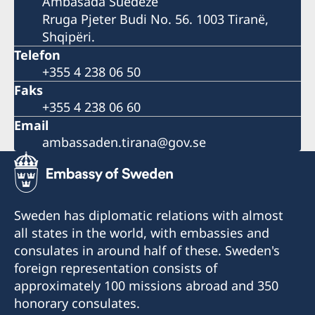
Ambasada Suedeze
Rruga Pjeter Budi No. 56. 1003 Tiranë,
Shqipëri.
Telefon
+355 4 238 06 50
Faks
+355 4 238 06 60
Email
ambassaden.tirana@gov.se
Sweden has diplomatic relations with almost
all states in the world, with embassies and
consulates in around half of these. Sweden's
foreign representation consists of
approximately 100 missions abroad and 350
honorary consulates.