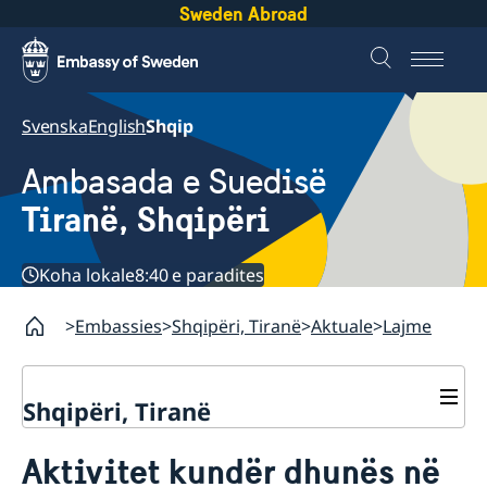
Sweden Abroad
Svenska
English
Shqip
Ambasada e Suedisë
Tiranë, Shqipëri
Koha lokale
8:40 e paradites
Embassies
Shqipëri, Tiranë
Aktuale
Lajme
Shqipëri, Tiranë
Kontakte
Aktivitet kundër dhunës në
Rreth nesh