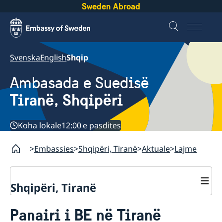
Sweden Abroad
Svenska
English
Shqip
Ambasada e Suedisë
Tiranë, Shqipëri
Koha lokale
12:00 e pasdites
Embassies
Shqipëri, Tiranë
Aktuale
Lajme
Shqipëri, Tiranë
Kontakte
Panairi i BE në Tiranë
Rreth nesh