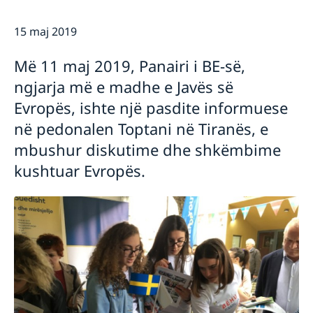
Ambasador
Aktuale
15 maj 2019
Lajme
Kalendari i aktiviteteve
Më 11 maj 2019, Panairi i BE-së,
ngjarja më e madhe e Javës së
Evropës, ishte një pasdite informuese
në pedonalen Toptani në Tiranës, e
mbushur diskutime dhe shkëmbime
kushtuar Evropës.