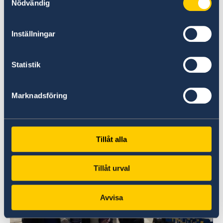
Nödvändig
Inställningar
Statistik
Marknadsföring
Tillåt alla
Tillåt urval
Avvisa