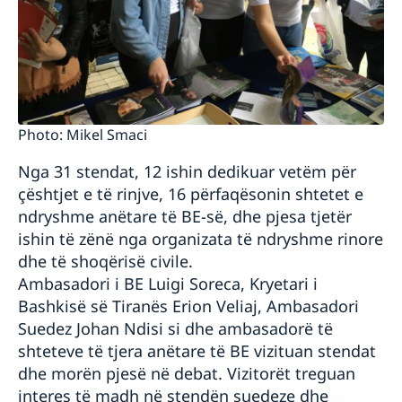
Photo: Mikel Smaci
Nga 31 stendat, 12 ishin dedikuar vetëm për
çështjet e të rinjve, 16 përfaqësonin shtetet e
ndryshme anëtare të BE-së, dhe pjesa tjetër
ishin të zënë nga organizata të ndryshme rinore
dhe të shoqërisë civile.
Ambasadori i BE Luigi Soreca, Kryetari i
Bashkisë së Tiranës Erion Veliaj, Ambasadori
Suedez Johan Ndisi si dhe ambasadorë të
shteteve të tjera anëtare të BE vizituan stendat
dhe morën pjesë në debat. Vizitorët treguan
interes të madh në stendën suedeze dhe