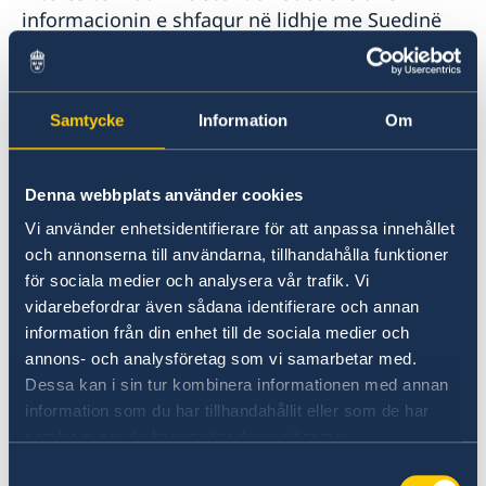
informacionin e shfaqur në lidhje me Suedinë
dhe atë që Suedia bën në Shqipëri. Ndërsa
mësonin më shumë për Suedinë, vizitorët
mund të merrnin edhe një shije të Suedisë
Samtycke
Information
Om
duke provuar simite
të
freskëta më kanellë.
Denna webbplats använder cookies
Vi använder enhetsidentifierare för att anpassa innehållet
och annonserna till användarna, tillhandahålla funktioner
för sociala medier och analysera vår trafik. Vi
vidarebefordrar även sådana identifierare och annan
information från din enhet till de sociala medier och
annons- och analysföretag som vi samarbetar med.
Dessa kan i sin tur kombinera informationen med annan
information som du har tillhandahållit eller som de har
samlat in när du har använt deras tjänster.
Samtyckesval