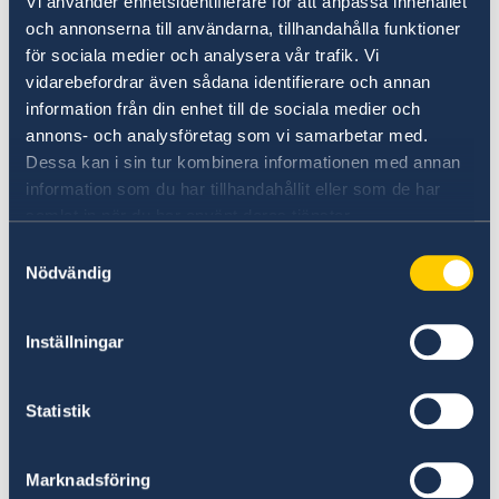
Vi använder enhetsidentifierare för att anpassa innehållet
och annonserna till användarna, tillhandahålla funktioner
för sociala medier och analysera vår trafik. Vi
vidarebefordrar även sådana identifierare och annan
information från din enhet till de sociala medier och
annons- och analysföretag som vi samarbetar med.
Dessa kan i sin tur kombinera informationen med annan
information som du har tillhandahållit eller som de har
samlat in när du har använt deras tjänster.
Samtyckesval
Nödvändig
Inställningar
Photos of the Office of the President.
Presidenti Begaj dhe ambasadori Ström
Statistik
vlerësuan të dy marrëdhëniet e shkëlqyera mes
Shqipërisë dhe Suedisë dhe nënvizuan se sa të
rëndësishme janë këto marrëdhënie për
Marknadsföring