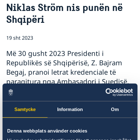
Niklas Ström nis punën në
Ambasador
Aktuale
Shqipëri
Lajme
Kalendari i aktiviteteve
19 sht 2023
Më 30 gusht 2023 Presidenti i
Republikës së Shqipërisë, Z. Bajram
Begaj, pranoi letrat kredenciale të
paraqitura nga Ambasadori i Suedisë,
z. Niklas Ström, i shoqëruar nga
Këshilltarja dhe Shefja e
Bashkëpunimit për Zhvillim, znj. Petra
Samtycke
Information
Om
Burcher, Sekretari i parë z. Johan
Willert dhe këshilltarin politik z. Viktor
Denna webbplats använder cookies
Gunnarsson Popović.