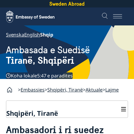
Sweden Abroad
Svenska
English
Shqip
Ambasada e Suedisë
Tiranë, Shqipëri
Koha lokale
5:47 e paradites
Embassies
Shqipëri, Tiranë
Aktuale
Lajme
Shqipëri, Tiranë
Kontakte
Ambasadori i ri suedez
Rreth nesh