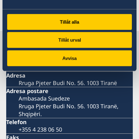
forcimin e mëtejshëm të bashkëpunimit mes
dy vendeve.
Tillåt alla
Suedia në Shqipëri
Tillåt urval
Avvisa
Ambasada e Suedisë
Adresa
Rruga Pjeter Budi No. 56. 1003 Tiranë
Adresa postare
Ambasada Suedeze
Rruga Pjeter Budi No. 56. 1003 Tiranë,
Shqipëri.
Telefon
+355 4 238 06 50
Faks