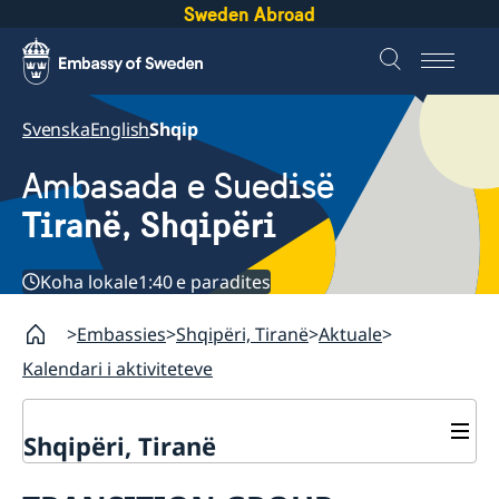
Sweden Abroad
Svenska
English
Shqip
Ambasada e Suedisë
Tiranë, Shqipëri
Koha lokale
1:40 e paradites
Embassies
Shqipëri, Tiranë
Aktuale
Kalendari i aktiviteteve
Shqipëri, Tiranë
Kontakte