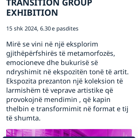
TRANSITION GROUP
Rreth nesh
EXHIBITION
Ambasador
Aktuale
Lajme
15 shk 2024, 6.30 e pasdites
Kalendari i aktiviteteve
Mirë se vini në një eksplorim
gjithëpërfshirës të metamorfozës,
emocioneve dhe bukurisë së
ndryshimit në ekspozitën tonë të artit.
Ekspozita prezanton një koleksion të
larmishëm të veprave artistike që
provokojnë mendimin , që kapin
thelbin e transformimit në format e tij
të shumta.