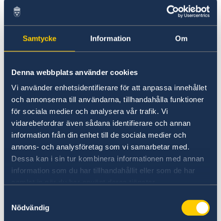
Samtycke
Information
Om
Denna webbplats använder cookies
Vi använder enhetsidentifierare för att anpassa innehållet
och annonserna till användarna, tillhandahålla funktioner
för sociala medier och analysera vår trafik. Vi
vidarebefordrar även sådana identifierare och annan
Poster: Studio 44
information från din enhet till de sociala medier och
annons- och analysföretag som vi samarbetar med.
Ata janë shtatë artistë nga Stokholmi, Suedi,
Dessa kan i sin tur kombinera informationen med annan
duke luajtur me ëndrrat dhe realitetin - niseni
information som du har tillhandahållit eller som de har
këtë udhëtim vizual! STUDIO 44 - Kur
samlat in när du har använt deras tjänster.
kërcënohet kultura dhe aksesueshmëria e
Samtyckesval
kulturës, Studio 44 mban një qëndrim të qartë
Nödvändig
për përfshirjen dhe diversitetin. Ekspozitat e