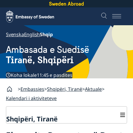
Sweden Abroad
Svenska
English
Shqip
Ambasada e Suedisë
Tiranë, Shqipëri
Koha lokale
11:45 e pasdites
Embassies
Shqipëri, Tiranë
Aktuale
Kalendari i aktiviteteve
Shqipëri, Tiranë
Kontakte