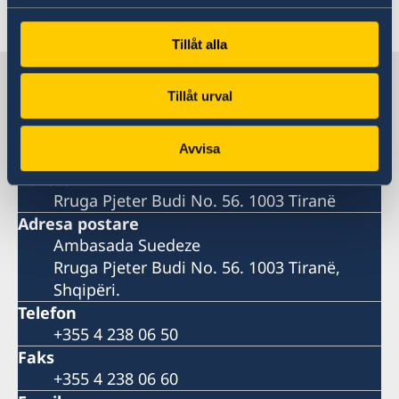
inovacionet e zgjuara në zhvillim dhe në treg.
Tillåt alla
Suedia në Shqipëri
Tillåt urval
Ambasada e Suedisë
Avvisa
Adresa
Rruga Pjeter Budi No. 56. 1003 Tiranë
Adresa postare
Ambasada Suedeze
Rruga Pjeter Budi No. 56. 1003 Tiranë,
Shqipëri.
Telefon
+355 4 238 06 50
Faks
+355 4 238 06 60