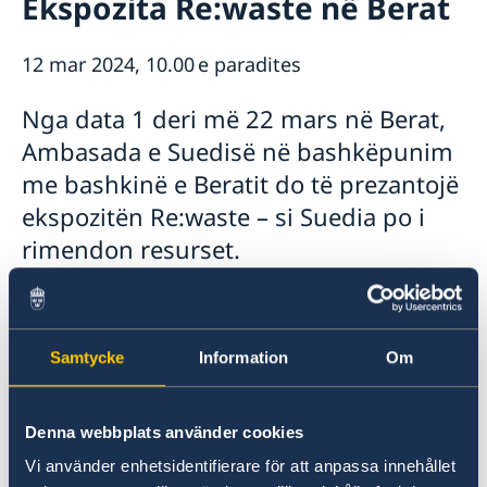
Ekspozita Re:waste në Berat
Rreth nesh
Ambasador
Aktuale
12 mar 2024, 10.00 e paradites
Lajme
Kalendari i aktiviteteve
Nga data 1 deri më 22 mars në Berat,
Ambasada e Suedisë në bashkëpunim
me bashkinë e Beratit do të prezantojë
ekspozitën Re:waste – si Suedia po i
rimendon resurset.
Samtycke
Information
Om
Denna webbplats använder cookies
Vi använder enhetsidentifierare för att anpassa innehållet