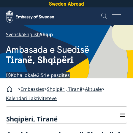
Sweden Abroad
Svenska
English
Shqip
Ambasada e Suedisë
Tiranë, Shqipëri
Koha lokale
2:54 e pasdites
Embassies
Shqipëri, Tiranë
Aktuale
Kalendari i aktiviteteve
Shqipëri, Tiranë
Kontakte