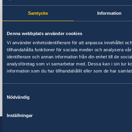
Samtycke
Information
Ambasada e Suedisë
Adresa
Denna webbplats använder cookies
Rruga Pjeter Budi No. 56. 1003 Tiranë
Vi använder enhetsidentifierare för att anpassa innehållet oc
Adresa postare
tillhandahålla funktioner för sociala medier och analysera vår
Ambasada Suedeze
identifierare och annan information från din enhet till de soc
Rruga Pjeter Budi No. 56. 1003 Tiranë,
analysföretag som vi samarbetar med. Dessa kan i sin tur 
Shqipëri.
information som du har tillhandahållit eller som de har samlat
Telefon
+355 4 238 06 50
Faks
Samtyckesval
+355 4 238 06 60
Nödvändig
Email
ambassaden.tirana@gov.se
Inställningar