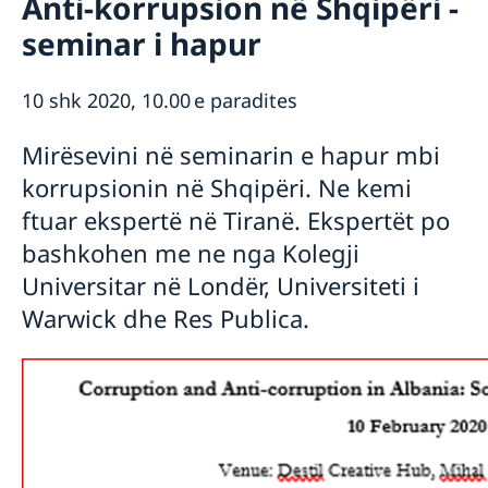
Anti-korrupsion në Shqipëri -
Rreth nesh
seminar i hapur
Ambasador
Aktuale
Lajme
10 shk 2020, 10.00 e paradites
Kalendari i aktiviteteve
Mirësevini në seminarin e hapur mbi
korrupsionin në Shqipëri. Ne kemi
ftuar ekspertë në Tiranë. Ekspertët po
bashkohen me ne nga Kolegji
Universitar në Londër, Universiteti i
Warwick dhe Res Publica.