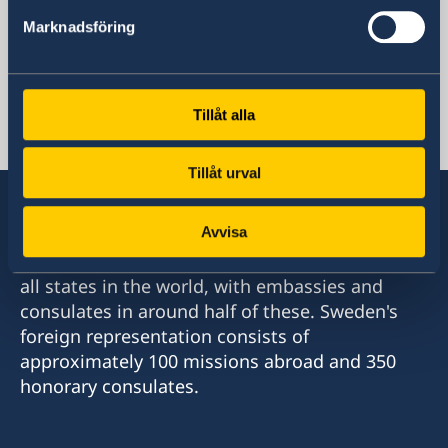
Sweden in Albania
Marknadsföring
Sweden's embassy
Tillåt alla
Shqipëri, Tiranë
Tillåt urval
Avvisa
Sweden has diplomatic relations with almost
all states in the world, with embassies and
consulates in around half of these. Sweden's
foreign representation consists of
approximately 100 missions abroad and 350
honorary consulates.