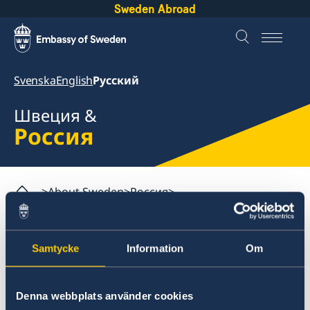
Sweden Abroad
Svenska
English
Русский
Швеция &
Россия
About Sweden
Россия
Собираетесь в Швецию?
Работа в Швеции
Часто задаваемые вопросы
Samtycke
Information
Om
Россия
Собираетесь в Швецию?
Denna webbplats använder cookies