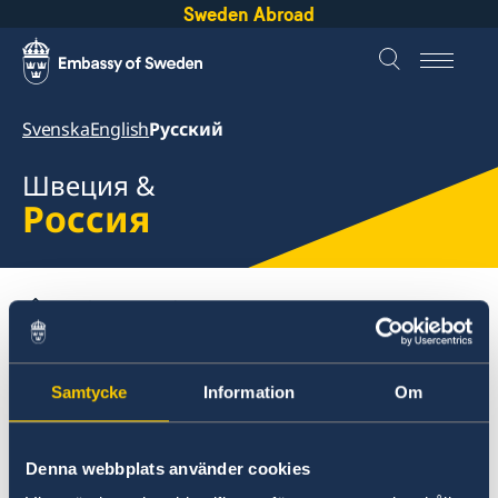
Sweden Abroad
Svenska
English
Русский
Швеция &
Россия
About Sweden
Россия
Собираетесь в Швецию?
Работа в Швеции
Часто задаваемые вопросы
Samtycke
Information
Om
Россия
Denna webbplats använder cookies
Собираетесь в Швецию?