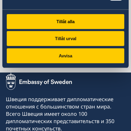
Консульский сбор за визу
Необходимые документы
вторник 8:30-11:30
Обжалование решения по заявлению на визу
Сборы
Social media
Предупреждение о мошенничестве в Интернете
Facebook
Instagram
Tillåt alla
Часто задаваемые вопросы
Twitter
Tillåt urval
Представительства
Avvisa
Россия, Москва
Швеция поддерживает дипломатические
отношения с большинством стран мира.
Всего Швеция имеет около 100
дипломатических представительств и 350
почетных консульств.