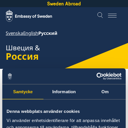
Sweden Abroad
Svenska
English
Русский
Швеция &
Россия
About Sweden
Россия
Собираетесь в Швецию?
Обучение в Швеции
Samtycke
Information
Om
Часто задаваемые вопросы
Denna webbplats använder cookies
Россия
Vi använder enhetsidentifierare för att anpassa innehållet
Собираетесь в Швецию?
och annonserna till användarna, tillhandahålla funktioner