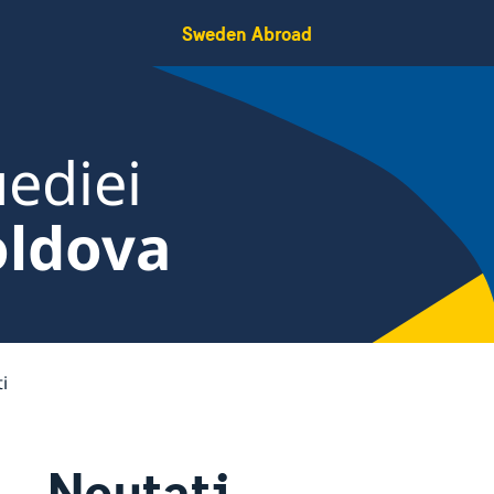
Sweden Abroad
ediei
oldova
i
Noutati