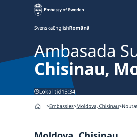
Svenska
English
Română
Ambasada Su
Chisinau, M
Lokal tid
13:34
Embassies
Moldova, Chisinau
Noutat
Moldova, Chisinau