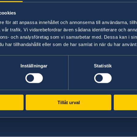
Ambasador
cookies
11 sept. 2018
e för att anpassa innehållet och annonserna till användarna, tillh
vår trafik. Vi vidarebefordrar även sådana identifierare och anna
Suedia finanțează un studiu de fezab
nnons- och analysföretag som vi samarbetar med. Dessa kan i sin
construcțiilor hidroenergetice de pe 
har tillhandahållit eller som de har samlat in när du har använt 
24 iul. 2018
Inställningar
Statistik
Tații din Moldova discută deschis des
«
1
2
...
11
12
13
14
15
»
Tillåt urval