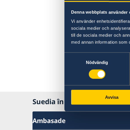
Denna webbplats använder 
Vi använder enhetsidentifierar
sociala medier och analysera 
till de sociala medier och a
med annan information som du 
Samtyckesval
Nödvändig
Avvisa
Suedia în Moldova, Chișinău
Ambasade