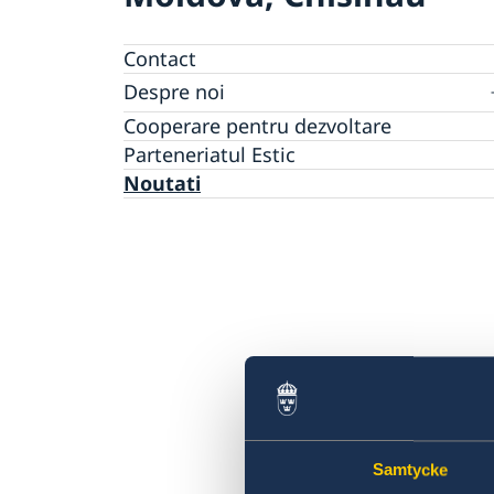
Contact
Despre noi
GDPR Data Protection Policy
Cooperare pentru dezvoltare
Parteneriatul Estic
Noutati
Samtycke