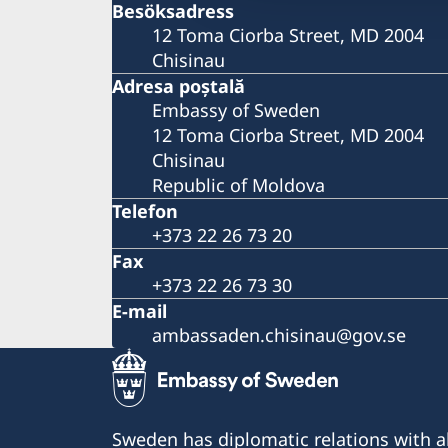
Besöksadress
12 Toma Ciorba Street, MD 2004
Chisinau
Adresa poştală
Embassy of Sweden
12 Toma Ciorba Street, MD 2004
Chisinau
Republic of Moldova
Telefon
+373 22 26 73 20
Fax
+373 22 26 73 30
E-mail
ambassaden.chisinau@gov.se
Sweden has diplomatic relations with al