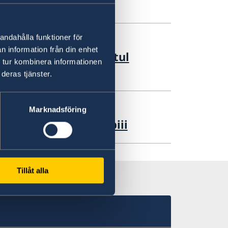
andahålla funktioner för
n information från din enhet
ilitate privind impactul
 tur kombinera informationen
râul Nistru
deras tjänster.
Marknadsföring
pre cum își cresc copiii
Tillåt alla